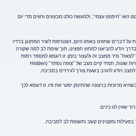
 הוא "היפנוט עצמי", ולמעשה כולנו מבצעים וחווים מדי יום
ת על דברים שחווינו באותו היום, הצטרפות לשיר המתנגן ברדיו
בדרך ויודע להביאנו למחוץ חפצינו, תוך שימת לב למה שקורה
 "לצאת" מיד ממצב זה ולעצור בזמן. זו דוגמא למספר רמות
מודעות בהם המח עובד כל הזמן. לא משנה אם נהיה עסוקים בפעילויות שונות, תמיד קיים מצב של "צופה נסתר" (Hidden
היא מרוכזת ברצונה שהתינוק יפער את פיו. זו דוגמא לכך
 שאין לנו כינים.
ם" בפעילות ומקטינים קשב ותשומת לב לסביבה.