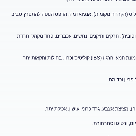
טאליס (הקרחה מקומית), אנגיואדמה, הרפס הנוטה להתפרץ סביב
פוביה), חרקים ותיקנים, נחשים, עכברים, פחד מקהל, חרדת
^^בעיות במערכת העיכול:^^ מחלת כיב המוחמרת במצבי לחץ, תסמונת המעי הרגיז (IBS) קוליטיס וכרון. בחילות והקאות יתר
ריון וכדומה.
), מציצת אצבע, גרד כרוני, עישון, אכילת יתר.
גום, ורטיגו וסחרחורת.