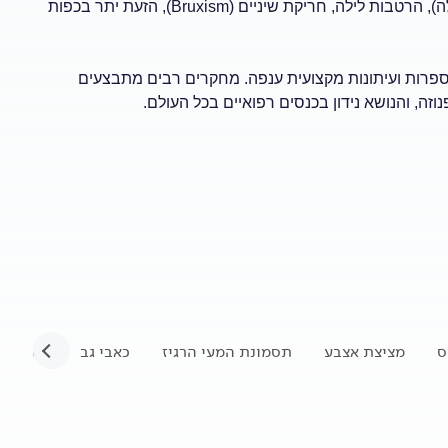
^^בעיות שונות:^^ אסטמה פסיכוגנית, יתר לחץ דם (בתחילת המחלה), הרטבות לילה, חריקת שיניים (Bruxism), הזעת יתר בכפות
ספרות ועיתונות מקצועית ענפה. מחקרים רבים מתבצעים
, והנושא נידון בכנסים רפואיים בכל העולם.
ס
מציצת אצבע
תסמונת המעי הרגיז
כאבי גב
כאב כרו