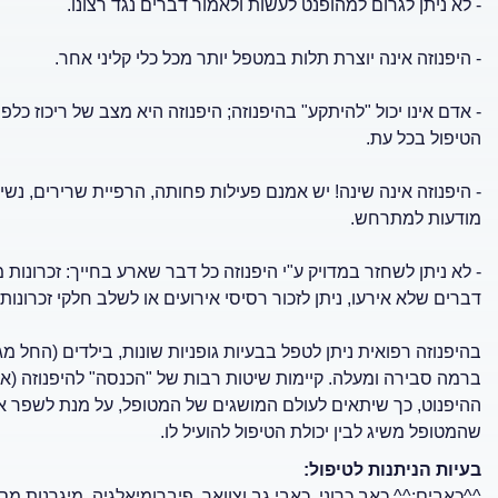
- לא ניתן לגרום למהופנט לעשות ולאמור דברים נגד רצונו.
- היפנוזה אינה יוצרת תלות במטפל יותר מכל כלי קליני אחר.
- אדם אינו יכול "להיתקע" בהיפנוזה; היפנוזה היא מצב של ריכוז כלפ
הטיפול בכל עת.
- היפנוזה אינה שינה! יש אמנם פעילות פחותה, הרפיית שרירים, נשי
מודעות למתרחש.
- לא ניתן לשחזר במדויק ע"י היפנוזה כל דבר שארע בחייך: זכרונות מ
דברים שלא אירעו, ניתן לזכור רסיסי אירועים או לשלב חלקי זכרונות ש
ברמה סבירה ומעלה. קיימות שיטות רבות של "הכנסה" להיפנוזה (אי
ההיפנוט, כך שיתאים לעולם המושגים של המטופל, על מנת לשפר את י
שהמטופל משיג לבין יכולת הטיפול להועיל לו.
בעיות הניתנות לטיפול:
^^כאבים:^^ כאב כרוני, כאבי גב וצוואר, פיברומיאלגיה, מיגרנות מסוג Tension המוחמרות במצבי ל