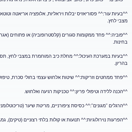
^^בעיות עור:^^ פסוריאזיס יבלות ויראליות, אלופציה אריאטה וטו
מצבי לחץ.
^^פוביה:^^ פחד ממקומות סגורים (קלסטרופוביה) או פתוחים (אגרו
בחינות.
בהריון.
^^פחד ממחטים וזריקות:^^ שיטות אלחוש עצמי בחולי סכרת, טיפול פ
^^הכנה ללידה וטיפולי פריון:^^ טכניקות רגיעה ואלחוש.
^^הרגלים "מגונים":^^ כסיסת ציפורניים, מריטת שיער (טריכוטלומניה
^^הפרעות נוירולוגיות:^^ תנועות או קולות בלתי רצוניים (טיקים), גמ