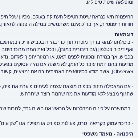
ומופלאה שיטת טיפול זו.
ההיפנוזה היא כנראה שיטת הטיפול העתיקה בעולם, מכיוון שכל היפנוט
חוויות היפנוטיות, אך בד"כ איננו משתמשים במילה היפנוזה לתאורן.
דוגמאות
- ביכולתנו לנהוג בדרך מוכרת תוך כדי בהייה בכביש וריכוז במחשבו
ואף דיבור בטלפון (עם דיבורית כמובן), ובכל זאת המח מרוכז היטב 
בכביש. אך במידה ומכונית לפנינו תאט, או רמזור יהפוך לאדום, נדע
Observer), אשר מודע לסיטואציה האמיתית בה אנו נמצאים, קשוב למצב ויודע להגיב בשעת צורך לגירויים בסביבה.
- אם המאכילה תינוק בכפית מוצאת עצמה לעיתים פוערת את פיה, כש
שהגוף מבצע ללא מודעות את מה שהמח רוצה שיתרחש.
- במחשבה על כינים המהלכות על הראש אנו חשים גרד, למרות שברור
- בריכוז עמוק בקריאה, סרט, פעילות ספורט או תפילה אנו "שקועי
היפנוזה - מעמד משפטי