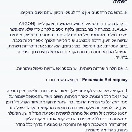
רשתית
?
א. בתופעת הרחפנים אין צורך לטפל, מכיוון שהם אינם מזיקים.
ב. קרע ברשתית: הטיפול מבוצע באמצעות ארגון לייזר (ARGON
LASER), במטרה ליצור במכוון צלקת מסביב לקרע, כדי שלא יתאפשר
מעבר נוזלים מהזגוגית אל מתחת לרשתית. במסגרת הטיפול, מניחים
עדשה על העין, דרכה מבוצע טיפול הלייזר האורך מספר דקות בלבד.
ברוב המקרים, אם הטיפול יבוצע בזמן, הוא ימנע את היפרדות רשתית.
הטיפול מבוצע תחת הרדמה מקומית במרפאה ואינו כרוך בירידה
בראייה.
ג. אם חלה היפרדות רשתית, יש מספר אפשרויות טיפול ניתוחיות:
Pneumatic Retinopexy
- מבוצע בשתי צורות:
1. הקפאה של הקרע (קריותרפיה) באזור ההיפרדות - ולאחר מכן הזרקה
של גז אל חלל הזגוגית. לאחר הניתוח, חשוב מאד שהמטופל ישמור על
מנח ראש על פי הנחיית הרופא, כדי שהגז ידחוף את אזור הקרע אל דופן
העין, עד להיווצרות צלקת שנוצרת כתוצאה מהקפאת הקרע. פעולה זו
תמנע כניסת נוזל חדש אל מתחת לרשתית וספיגת הנוזל הישן. הפעולה
מתאימה בדרך כלל למקרים בהם יש קרע אחד במיקום עליון.
הפרוצדורה המשלבת הקפאה והזרקת גז מבוצעת בדרך כלל בחדר
ניתוח, בהרדמה מקומית.