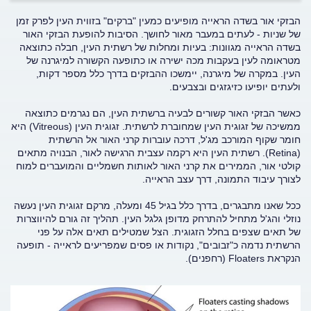
הבזקי אור בשדה הראייה מופיעים כמעין "ברקים" בזווית העין לפרק זמן
של שניות - לעתים במעבר מאור לחושך. הסיבות להופעת הבזקי האור
בשדה הראייה מגוונות: בעיות ומחלות של רשתית העין, חבלה כתוצאה
מטראומה לעין בעקבות מכה ישירה או כתופעה הקשורה למיגרנה של
העין. במקרה של מיגרנה, יימשכו ההבזקים בדרך כלל מספר דקות,
ולעתים יופיעו כזיגזגים ובצבעים.
כאשר הבזקי האור קשורים לבעיה ברשתית העין, הם נגרמים כתוצאה
ממשיכה של זגוגית העין שמחוברת לרשתית. זגוגית העין (Vitreous) היא
חומר שקוף המורכב מג'ל, דרכה עוברות קרני האור אל הרשתית
(Retina). רשתית העין היא רקמה עצבית הרגישה לאור, הבנויה מתאים
קולטי אור, הממירים את קרני האור לאותות חשמליים והמועברים למוח
לצורך עיבוד התמונה, דרך עצב הראייה.
ככל שאנו מתבגרים, בדרך כלל בגיל 45 ומעלה, מרקם זגוגית העין נעשה
נוזלי והג'ל מתחיל להתרחק מדופן גלגל העין. תהליך זה גורם להיווצרות
של תאים שצפים בחלל הזגוגית. הצל שמטילים תאים אלה על פני
הרשתית נדמה כ"זבובים", נקודות או פסים שמפריעים לראייה - תופעה
הנקראת Floaters (רחפנים).