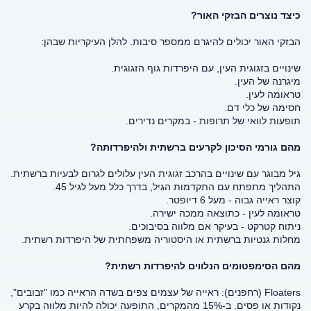
כיצד נוצרים הבזקי האור?
הבזקי האור יכולים להיגרם ממספר סיבות. להלן העיקריות שבהן:
שינויים בזגוגית העין, עם היפרדות גוף הזגוגית.
מיגרנה של העין.
טראומה לעין.
חסימה של כלי דם.
תופעות לוואי של תרופות - במקרים נדירים.
מהם גורמי הסיכון לקרעים ברשתית ולהיפרדותה?
גיל מבוגר עם שינויים בהרכב זגוגית העין עלולים לגרום לבעיות ברשתית.
התהליך מתפתח עם התקדמות הגיל, בדרך כלל מעל לגיל 45.
קוצר ראייה גבוה - מעל 6 דיופטר.
טראומה לעין - כתוצאה ממכה ישירה.
ניתוח קטרקט - בעיקר אם מלווה בסיבוכים.
מחלות גנטיות ברשתית או היסטוריה משפחתית של היפרדות רשתית.
מהם הסימפטומים הנלווים להיפרדות רשתית?
Floaters (רחפנים): ראייה של עצמים צפים בשדה הראייה כמו "זבובים",
נקודות או פסים. ב-15% מהמקרים, התופעה יכולה להיות מלווה בקרע