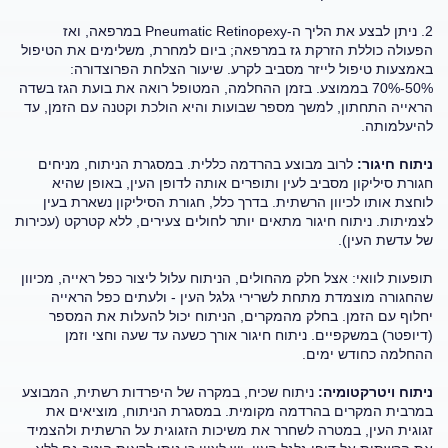
2. ניתן לבצע את הליך ה-Pneumatic Retinopexy במרפאה, ואז
הפעולה כוללת הזרקת גז במרפאה; ביום למחרת, משלימים את הטיפול
באמצעות טיפול לייזר מסביב לקרע. שיעור הצלחת הפרוצדורה:
50%-70% בממוצע. בזמן ההחלמה, המטופל רואה את בועת הגז בשדה
הראייה התחתון, למשך מספר שבועות והיא הולכת וקטנה עם הזמן, עד
להיעלמותה.
ניתוח חיגור:
לרוב מבוצע בהרדמה כללית. במסגרת הניתוח, מניחים
חגורת סיליקון מסביב לעין ותופרים אותה לדופן העין, באופן שהיא
לוחצת אותו לכיוון הרשתית. בדרך כלל, חגורת הסיליקון נשארת בעין
לצמיתות. ניתוח חיגור מתאים יותר לחולים צעירים, ללא קטרקט (עכירות
של עדשת העין).
תופעות לוואי: אצל חלק מהחולים, הניתוח עלול ליצור כפל ראייה, מכיוון
שהחגורה מוצמדת מתחת לשרירי גלגל העין - ולעתים כפל הראייה
יחלוף עם הזמן. בחלק מהמקרים, הניתוח יכול להעלות את המספר
(דיופטר) במשקפיים. ניתוח חיגור אורך כשעה עד שעה וחצי וזמן
ההחלמה כחודש ימים.
ניתוח ויטרקטומיה:
ניתוח שכיח, במקרה של היפרדות רשתית, המבוצע
במרבית המקרים בהרדמה מקומית. במסגרת הניתוח, מוציאים את
זגוגית העין, במטרה לשחרר את משיכות הזגוגית על הרשתית ולהצמיד