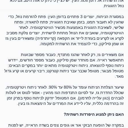
את הרשתית אל דופן גלגל העין. יש לציין כי ניתן לראות היטב גם ללא
נוזל הזגוגית.
במסגרת הניתוח, יוצרים 3 פתחים בדופן העין: פתח להזרמת נוזל, כדי
שהעין לא תעבור תמט, בזמן שאיבת הזגוגית; פתח לתאורה; ופתח
שלישי, לשאיבת הזגוגית באמצעות מכשיר הוויטרקטומיה. לאחר
הוויטרקטומיה, שואבים את הנוזל מתחת לרשתית, יוצרים צלקת מסביב
לקרע או לקרעים בעזרת לייזר או הקפאה (קריותרפיה) ומשאירים בעין גז
או שמן סיליקון, כדי להצמיד את הרשתית למקומה.
אם משאירים גז, רק לאחר שהגז מתנדף, כעבור מספר שבועות
תתאפשר ראייה. אם מוחדר שמן סיליקון, כעבור מספר חודשים, יידרש
ניתוח נוסף להוצאתו. ניתוח ויטרקטומיה מתאים יותר במקרים הבאים:
מטופל מבוגר; מטופל שכבר עבר ניתוח קטרקט; ריבוי קרעים או קרע גדול
מאד.
שיעור הצלחת הניתוח עומד על 80% עד 90%. לאחר ניתוח ויטרקטומיה,
שכולל החדרת גז, עד לסיום התנדפות הגז מהעין - אסור לטוס או לעלות
לגבהים (כגון עלייה לחרמון). אם המטופל יזדקק לניתוח נוסף בפרק זמן
זה בהרדמה כללית, עליו ליידע את המרדים על הימצאות גז בעין.
האם ניתן למנוע היפרדות רשתית?
במקרה של הופעת הבזקי אור או גופים צפים בשדה הראייה, יש לפנות