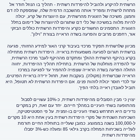
הרשתית להיקרע ולהוביל להיפרדות רשתית - תהליך בו הנוזל חודר אל
מתחת לרשתית ומפריד אותה מהשכבה הדמית שלה, שמספקת לה דם
וחמצן. משיכה של הזגוגית מהרשתית, עם היווצרות של קרע, יכולה
להיות מלווה במשיכה של כלי דם שתגרום להיווצרות של דימום בחלל
הזגוגית. התסמינים החשודים כקרע והיפרדות הרשתית כוללים הבזקי
אור, רחפנים מרובים והפרעה בשדה הראייה בצורת "וילון".
מכיוון שלרשתית תפקיד מרכזי בעיבוד קרני האור למידע החזותי, פגיעה
ברשתית תגרום לפגיעה משמעותית בראייה. היפרדות רשתית מתחילה
בקרע בהיקף הרשתית ההולך ומתקדם מההיקף לעבר מרכז הרשתית,
עד להפרדה מוחלטת של הרשתית. בתחילת תהליך ההיפרדות, יחווה
החולה הפרעה בשדה הראייה שצפויה להחמיר עד לפגיעה במרכז
הראייה שברשתית (מקולה). בעקבות זאת, תחול ירידה בראיית הפרטים,
עד לכדי חוסר יכולת לזהות פנים. אם היפרדות הרשתית לא תטופל, היא
תוביל לאובדן ראייה בלתי הפיך.
יצוין כי מבין הסובלים מהיפרדות רשתית, כ-10% עשויים לסבול
מהתופעה בשתי העיניים במהלך חייהם. יחד עם זאת, רק במקרים
נדירים היא תתרחש בשתי העיניים בו-זמנית. על פי הסטטיסטיקה,
השכיחות השנתית של מקרי היפרדות רשתית בעין אחת היא 10 מקרים
ל-100,000 בשנה בממוצע. כמובן שעלייה בתוחלת החיים תורמת
לעלייה בשכיחות המחלה בקרב גילאי 85 ומעלה כש-3% יסבלו
מהיפרדות רשתית.