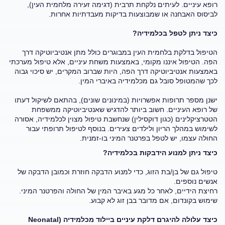
רופא עיניים. לעיתים נלקחת תרבית (דגימה זעירה מלחמית העין),
לביסוס האבחנה או שמבוצעות בדיקות מעבדתיות אחרות.
כיצד ניתן לטפל בכלמידיה?
הטיפול בדלקת בלחמית העין במבוגרים כולל מתן אנטיביוטיקה דרך
הפה. הטיפול איננו מקומי, באמצעות משחת עיניים, אלא טיפול מערכתי
באמצעות אנטיביוטיקה דרך הפה, היות שברוב המקרים, יש סיכוי גבוה
לכך שהמטופל סובל גם מכלמידיה באיברי המין.
ישנן מספר תרופות אפשרויות (במינונים שונים), בהתאם לשיקול דעתו
של רופא העיניים. חשוב ביותר להדגיש שאנטיביוטיקה ממשפחת
הטטרציקלינים (כגון דוקסילין) שנחשבת טיפול מצוין לכלמידיה, אסורה
לשימוש במהלך הריון ולילדים צעירים. בנוסף לטיפול תרופתי עבור
החולה עצמו, יש לטפל בפרטנר המיני בו-זמנית.
כיצד ניתן למנוע הידבקות בכלמידיה?
טיפול גם של בן/בת הזוג, כדי למנוע הדבקה חוזרת וכמובן הדבקה של
אנשים נוספים.
רחיצת הידיים, לאחר כל מגע באיבר המין של החולה והפרטנר המיני.
שימוש בקונדום, אם מדובר בבן זוג לא קבוע.
כיצד עלולה להיגרם דלקת עיניים ביילוד מכלמידיה (Neonatal