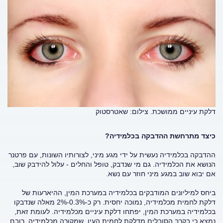
דלקת עיניים ממושכת. צילום: שאטרסטוק
כיצד מתרחשת ההדבקה בכלמידיה?
ההדבקה בכלמידיה נעשית על ידי מגע מיני, לצורותיו השונות, עם פרטנר
הנושא את הכלמידיה. גם מי שנדבק, טופל והחלים - עלול להידבק שוב,
אם יבוא שוב במגע מיני חוזר עם נשא.
ביחס למיליונים המודבקים בכלמידיה במערכת המין, ההיארעות של
דלקת לחמית מכלמידיה, נמוכה יחסית. רק כ-0.3%-2% מאלה שנדבקו
בכלמידיה במערכת המין, יפתחו דלקת עיניים מכלמידיה. לעומת זאת,
נמצא כי בקרב הסובלים מדלקת לחמית העין, שמקורה מכלמידיה, רובם