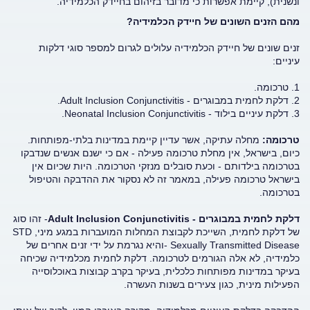
ונשנית), קיימת אפשרות כי מדובר בזיהום בחיידק הכלמידיה.
מהם הזנים השונים של חיידק הכלמידיה?
זנים שונים של חיידק הכלמידיה עלולים לגרום למספר סוגי דלקות
עיניים:
1. טרכומה.
2. דלקת לחמית במבוגרים - Adult Inclusion Conjunctivitis.
3. דלקת עיניים בילוד - Neonatal Inclusion Conjunctivitis.
טרכומה:
מחלה עתיקה, אשר עדיין קיימת במדינות בלתי-מפותחות.
כיום, בישראל, אין מחלת טרכומה פעילה - אם כי ישנם אנשים שנדבקו
בטרכומה בילדותם - וכעת סובלים מנזקי הטרכומה. היות שכיום אין
בישראל טרכומה פעילה, במאמר זה לא נסקור את ההדבקה והטיפול
בטרכומה.
דלקת לחמית במבוגרים - Adult Inclusion Conjunctivitis
- זהו סוג
של דלקת לחמית, השייכת לקבוצת המחלות המועברות במגע מיני, STD
- Sexually Transmitted Diseaseוהיא נגרמת על ידי זנים אחרים של
כלמידיה, לא אלה הגורמים לטרכומה. דלקת לחמית מכלמידיה שכיחה
בעיקר במדינות מפותחות כלכלית, בעיקר בקרב קבוצות באוכלוסייה
הפעילות מינית, כגון צעירים בשנות העשרה.