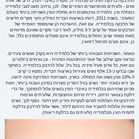
ההדבקה בדלקת העיניים מכלמידיה, מקורה באיברי המין, לרוב של אותו
אדם - ולעיתים מהפרטנרים המיניים שלו. לכן, נרחיב מעט לגבי כלמידיה
כמחלת מין. כלמידיה טרכומטיס היא מחלת המין השכיחה ביותר בעולם
המערבי. בשנת 2011, דווחו בארצות הברית כמיליון וחצי מקרים חדשים
של הדבקה בכלמידיה. עם זאת, ההערכות הן שהמספר האמיתי של
הנדבקים עומד על קרוב ל-3 מיליון, לאור ריבוי מקרים שאינם מדווחים
(זאת מאחר שרוב החולים בכלמידיה אינם סובלים מתסמינים כלל; ועל
כן, אינם פונים לטיפול רפואי).
כאמור, השכיחות הגבוהה ביותר של כלמידיה היא בקרב אנשים צעירים,
כנראה עקב שילוב של אופי ההתנהגות המינית - וכן גורמים ביולוגיים.
עם זאת, כל אדם פעיל מינית, בכל גיל, עלול להדבק בכלמידיה. במחקר
שבו נבדקו כ-13 אלף נשים צעירות בארצות הברית, נמצא כי קרוב
ל-10% מהן נשאו את המחלה. בארץ, השכיחות המדויקת אינה ידועה,
אך היא נמוכה יותר. נשים בגיל הפריון מצויות בסיכון הגבוה ביותר, וזאת
מכיוון שהזיהום בכלמידיה באיברי המין בנשים עלול להסתבך, עד כדי
דלקת בצוואר הרחם, רירית הרחם והחצוצרות, שלעיתים גורמות
להידבקויות העלולות לגרום לעקרות והריון חוץ רחמי. נוסף לכך, נשים
נשאיות עלולות להעביר את הזיהום לילוד, אשר עלול להידבק בדלקת
לחמית העין מכלמידיה (ולעיתים גם בדלקת ריאות).