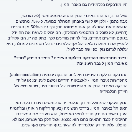
היו מודבקים בכלמידיה גם באברי המין.
אצל הרוב, הזיהום באיברי המין הוא א-סימפטומטי (לא מורגש,
מבחינתם) - ולכן יש קושי באבחון המחלה במועד. כ-75% מהנשים
הנושאות את המחלה הן א-סימפטומטיות; וכך גם כ-50% מן הגברים
(דהיינו, לא סובלים מתסמיני המחלה). הם יכולים לשאת את החיידק
בגופם חודשים אחדים, בלי להיות מודעים לכך. בתקופה זו, הם עלולים
להפיץ את המחלה הלאה. על אף שלא ניכרים כל תסמינים למחלה, היא
עלולה לגרום נזק, כפי שהוסבר לעיל.
וכיצד מתרחשת ההדבקה בדלקת העיניים? כיצד החיידק "נודד"
מאיברי המין לעבר העיניים?
ההדבקה בדלקת העיניים היא לרוב הדבקה עצמית (autoinoculation),
מהפרשות איברי המין - לאצבעות הידיים ומשם לעיניים; או על ידי
הדבקה מאיברי המין או מהפרשותיו של פרטנר מיני, שהוא נשא של
חיידק הכלמידיה.
הנזק העיקרי שמחולל חיידק הכלמידיה טרכומטיס הינו הדבקת תאי
האפיתל באיברי המין, בדרכי הנשימה (בעיקר דלקות ריאות) ובלחמית
העין. כאשר החיידק חודר לתאי האפיתל, הוא מעורר את המערכת
החיסונית כנגד התאים בהם הוא נמצא. אצל חלק מהאנשים, אם לא
יטופלו, עלול חיידק הכלמידיה להישאר בגוף חודשים ואף שנים.