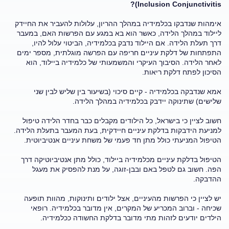
Inclusion Conjunctivitis)?
אימהות שנדבקו בכלמידיה במהלך ההריון, עלולות להעביר את החיידק
ליילוד במהלך הלידה, כאשר הוא בא במגע עם הפרשות האם, במעבר
דרך תעלת הלידה. אם היילוד נדבק בכלמידיה, הביטוי עלול להיו,
התפתחות של דלקת עיניים חריפה עם הפרשה מוגלתית, מספר ימים
לאחר הלידה. הסיבוך העיקרי והמשמעותי של כלמידיה ביילוד, הוא
הסיכון לפתח דלקת ריאות.
אמא שנדבקה בכלמידיה - קיים סיכוי (בשיעור בין שליש לבין שני
שלישים) שתינוקה יידבק בכלמידיה במהלך הלידה.
חשוב לציין כי בישראל, כל הילודים מקבלים כבר בחדר הלידה טיפול
למניעת הידבקות בדלקת עיניים חיידקית, בעת המעבר בתעלת הלידה.
הטיפול המניעתי כולל מתן חד פעמי של משחת עיניים אנטיביוטית.
הטיפול בדלקת עיניים מכלמידיה ביילוד, כולל מתן אנטיביוטיקה דרך
הפה. חשוב גם לטפל באם ובבן-זוגה, על מנת להפסיק את מעגל
ההדבקה.
יש לציין כי הפרשות מהעיניים, אצל ילודים ותינוקות, מהוות תופעה
שכיחה - וברוב המכריע של המקרים, אין מדובר בכלמידיה. רופאי
הילדים יודעים לזהות מתי מדובר בדלקת החשודה ככלמידיה.