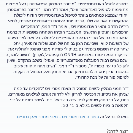
במטרה לטפל באנדומטריוזיס. "מדובר בהורמון הפרוגסטרון בעל איכויות
מתאימות לטיפול באנדומטריוזיס", אומר ד"ר חמני. "מדובר בפרוגסטרון
ייחודי שנמצא כמתאים ביותר לטיפול באנדומטריוזיס הודות ליכולת
ההתקשרות הגבוהה שלו ,הרבה יותר לעומת פרוגסטינים אחרים, לתאי
רירית הרחם ותאי האנדומטריוזיס", אומר ד"ר חמני, "המחקרים
הרפואיים והניסיון הראשוני המצטבר הוכיחו הפחתה משמעותית ברמת
הכאב כמו גם של מדדי הדלקת האופייניים למחלה. כל זאת לצד מיעוט
של תופעות לוואי ושביעות רצון גבוהה של המטופלות ורופאיהן. יתכן
שתרופה זו תשמש בעתיד גם בטיפולי פוריות מפני שתוכל להחליף את
הזריקות המקדימות באגוניסט GNRH (דקפפטיל,לוקרין). "חשוב לומר, כי
ישנם נשים רבות הסובלות מאנדומטריוזיס, ואפילו בשלב מתקדם, שאין
להן כל פגיעה בפוריות", מסביר ד"ר חמני. "נשים אחרות חוות עיכוב
בהשגת הריון יחסית לחברותיהן הבריאות ורק חלק מהחולות נזקקות
לטיפול פוריות על מנת להרות".
ד"ר חמני ממליץ לנשים הסובלות מאנדומטריוזיס "להקדים עד כמה
שניתן את ניסיונות הכניסה להריון ולא לדחות אותם לגילאים מאוחרים.
כיום, על פי החוק שנחקק לפני שנה בישראל, ניתן לשמר פוריות על ידי
הקפאת ביציות לנשים בגילאים 30-41".
בואו לדבר על זה
בפורום אנדומטריוזיס - כאבי מחזור ואגן כרוניים.
רוצה לדרג?