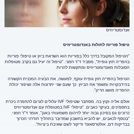
אנדומטריוזיס
טיפול פוריות לחולות באנדומטריוזיס
"הטיפול המקובל בדרך כלל בפוריות הוא השראת ביוץ או טיפולי פוריות
בהפריה חוץ גופית", מסביר ד"ר חמני. "טיפול זה יעיל גם בקרב מטופלות
הסובלות מאנדומטריוזיס ומתקשות להרות.
הטיפול בהפריה חוץ גופית עוקף, למעשה, את הבעיה המכנית הקשורה
בהידבקויות ומשפר את הביוץ. כך שעם שני יתרונות אלה ושיפור יכולת
ההפריה מושג הריון".
אולם אליה וקוץ בה. מסתבר שטיפולי IVF עלולים לגרום להחמרה ניכרת
בתסמינים, בעיקר כאבים. "טיפולי IVF במטופלת עם אנדומטריוזיס
כרוכים גם בסיכון גבוה יותר לזיהום משמעותי באגן", אומר ד"ר חמני.
"בנוסף לכאבים, יש להביא בחשבון שמדובר בתהליך חודרני הכרוך
בבדיקות דם, אולטרסאונד ודיקור לשם שאיבת ביציות".