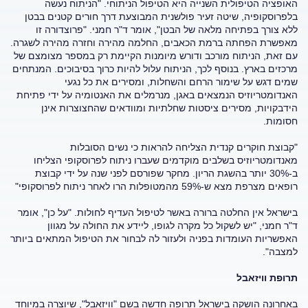
האופציה הטיפולית השנייה היא הטיפול הניתוחי. "הניתוח נעשה
בלפרוסקופיה, שיטה זעיר פולשנית המבוצעת דרך חורים קטנים בבטן
ללא צורך בפתיחה מלאה של הבטן", אומר ד"ר חמני. "פרוצדורה זו
מאפשרת הפחתה ברמת הכאבים, החלמה מהירה וחזרה מהירה לשגרה.
עם זאת, הניתוח מורכב ודורש מיומנות הקיימת רק במספר מצומצם של
מרכזים בארץ. בנוסף לכך, הניתוח עלול להיות כרוך בסיבוכים. המנתחים
שמים דגש על שימור הרחם והשחלות, ומסירים את כל נגעי
האנדומטריוזיס הנמצאים באגן, מנרמלים את האנטומיה על ידי פתיחת
הידבקויות, מסירים ציסטות שחלתיות ומוודאים שהחצוצרות אינן
חסומות.
"קבוצת חוקרים קנדית הצליחה להראות כי נשים הסובלות
מאנדומטריוזיס בשלבים מוקדמים שעברו ניתוח לפרוסקופי הצליחו
ב-30% יותר בהשגת הריון. מחקר שפורסם לפני שנה על ידי קבוצת
רופאים מצרפת מצא ש-59% מהמטופלות הרו לאחר ניתוח לפרוסקופי"
בישראל אין החלטה ברורה באשר לטיפול העדיף לחולות. "על כן", אומר
ד"ר חמני, "יש לשקול כל מקרה לגופו, ליידע את החולה על מגוון
האפשריות העומדות בפניה ולעזור לה לבחור את הטיפול המתאים ביותר
למצבה".
תרופת וויזאבל
באחרונה הושקה בישראל תרופה חדשה בשם "וויזאבל", שיוצרה במיוחד