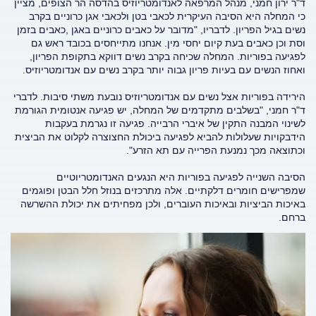
ד"ר ירון חמני, מנהל המרפאה לאנדומטריוזיס בהדסה הר הצופים, מציין
כי המחלה היא הסיבה העיקרית לכאבי בטן ולכאבי אגן כרוניים בקרב
נשים בגיל הפריון. לדבריו, "מדובר על כאבים כרוניים באגן ,כאבים בזמן
וסת וכן כאבים בעת קיום יחסי מין. אנחנו מתייחסים בכובד ראש גם
לפגיעה בפוריות. המחלה שכיחה בקרב נשים דווקא בתקופת הפריון,
ואחוז הנשים עם בעיות פריון גבוה יותר בקרב נשים עם אנדומטריוזיס.
הירידה בפוריות אצל נשים עם אנדומטריוזיס נובעת משתי סיבות. לדברי
ד"ר חמני, "בשלבים מתקדמים של המחלה, יש פגיעה אנטומית הגורמת
לשינוי המבנה התקין של איברי הרבייה. פגיעה זו נגרמת בעקבות
הידבקויות שעלולות להביא לפגיעה ביכולת החצוצרה לקלוט את הביצית
וכתוצאה מכך נמנעת הפרייה עם תא הזרע".
הסיבה השנייה לפגיעה בפוריות היא הנגעים האנדומטריוטיים
שמפרישים חומרים דלקתיים. אלה מתרכזים בנוזל חלל הבטן ופוגמים
באיכות הביציות ובאיכות העוברים, ולכן מפחיתים את יכולת ההשרשה
ברחם.