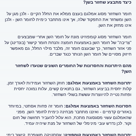
כיצד מתבצע שחזור בשן?
חומר השחזור מסוג אמלגם בעצם ממלא את החלל הקיים - ולכן מגן על
השן ומשחזר את התפקוד שלה, אך אינו מתחבר כימית לחומר השן - ולכן
אינו מחזק את השן.
חומר השחזור מסוג קומפוזיט מונח על חומר השן אחרי שמבצעים
"צריבה" של חומר השן באמצעות חומצה והנחת חומר קישור (בונדינג) על
פני אזור השחזור, כך שבעצם חומר זה, מלבד מילוי החלל, גם מאפשר
חיזוק מסויים של חומר השן הנותר כנגד שברים.
מהם היתרונות והחסרונות של החומרים השונים שנועדו לשחזור
השן?
יתרונות השחזור באמצעות אמלגם:
חוזק השחזור ועמידות לאורך זמן,
קלות יחסית בביצוע השחזור, גם בתנאים קשים, עלות נמוכה יחסית
ופחות נטייה להיווצרות עששת בשולי השחזור.
חסרונות השחזור באמצעות אמלגם:
חומר זה פחות אסתטי, במיוחד
באזורים קדמיים - ואיננו מתחבר מבחינה כימית לחומר השן. מפני
שהאמלגם עשוי מסגסוגת מתכת, הוא עלול להעביר תחושה של חום
וקור. לכן נדרש עובי מינימלי של השחזור על מנת שיהיה עמיד.
יתרונות השחזור באמצעות קומפוזיט:
אסתטיקה משופרת, קישור כימי