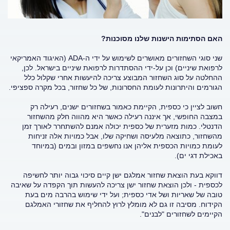
האם הסתימות הישנות שלנו מסוכנות?
שני סוגי השחזורים מאושרים לשימוש על ידי ה-ADA (האיגוד האמריקאי
לרפואת שיניים) וכן על-ידי ההסתדרות לרפואת שיניים בישראל. לכן,
ההחלטה על סוג השחזור המבוצע צריכה להיעשות אחרי שקלול כלל
הגורמים והיתרונות לעומת החסרונות, של כל שחזור, בכל מקרה ספציפי.
חשוב לציין כי כספית, הקיימת כאמור בשחזורים ישנים, רעילה רק
במצבה החופשי, אך איננה רעילה כאשר היא מהווה חלק מהשחזור
הדנטלי. כמות מזערית של כספית יכולה אמנם להשתחרר לאורך זמן
מהשחזור, כתוצאה מלעיסה ושחיקה שלו, אבל כמויות אלה זניחות
לעומת כמויות הכספית אליהן אנו נחשפים במזון ובמים (במיוחד
באכילת דגי ים).
דווקא בעת הוצאת שחזור אמלגם ישן קיים סיכוי גבוה יותר לחשיפה
לכספית - ולכן הוצאת שחזור ישן צריכה להעשות תוך הקפדה על שאיבה
טובה של שאריות ושל אדי כספית; ועל ידי שימוש בהרבה מים בעת
הקידוח. מסיבה זו גם לא מומלץ לרוץ להחליף את שחזורי האמלגם
הקיימים לשחזורים "לבנים".