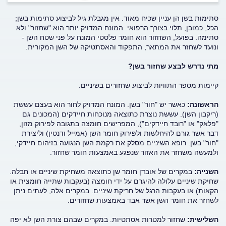
סתימות בשן הן עניין שכיח מאוד. אין מגבלת גיל לביצוע סתימות בשן;
הכל, כמובן, תלוי בצורך הרפואי. המונח המדויק יותר הוא "שחזור" ולא
סתימה. בפועל, השחזור הוא חומר פלסטי המונח על פני שטח השן -
ונועד לשחזר את המתאר, התפקוד והאסתטיקה של השן המקורית.
מתי נדרש לבצע שחזור בשן?
קיימות מספר התוויות לביצוע שחזורים בשיניים.
הראשונה:
כאשר יש "חור" בשן. המונח המדויק לחור הוא בעצם עששת
(ריקבון השן). עששת נוצרת כתוצאה מנוכחות חיידקים (המכונים גם
"פלאק" או "רובד חיידקים"), המפרישים חומצה בתגובה לפירוק מזון,
דבר אשר גורם להיחלשות ולפירוק חומר השן (אמייל ודנטין) וליצירת
"חור" בשן. רופא השיניים מסלק את רקמת השן הנגועה בזיהום חיידקי,
ולמעשה משחזר את האזור שנפגע באמצעות חומר שחזור.
השנייה:
במקרים של אובדן חומר שן כתוצאה משחיקת שיניים או חבלה.
שחיקת שיניים עלולה להיגרם על ידי חומצה (בעקבות שתייה חומצית או
הקאות) או בעקבות הרגל של חריקת שיניים. במקרים אלה, לעתים ניתן
לשחזר את חומר השן אשר אבד באמצעות שחזורים.
השלישית:
שחזור למטרות אסתטיות. במקרים שבהם צורת השן לא יפה