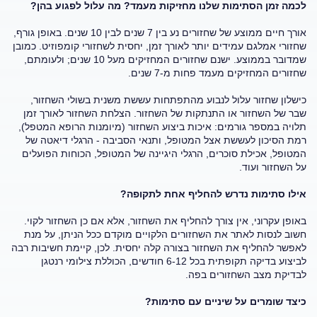
לכמה זמן הסתימות שלנו מחזיקות מעמד? מה עלול לפגוע בהן?
אורך חיים ממוצע של שחזורים נע בין 7 שנים לבין 10 שנים. באופן גורף,
שחזורי אמלגם עמידים יותר לאורך זמן, יחסית לשחזורי קומפוזיט. כמובן
שמדובר בממוצע. ישנם שחזורים המחזיקים מעל 10 שנים; ולעומתם,
שחזורים המחזיקים מעמד פחות מ-7 שנים.
כישלון שחזור עלול לנבוע מהתפתחות עששת משנית בשולי השחזור,
שבר של השחזור או התנתקות של השחזור. הצלחת השחזור לאורך זמן
תלויה במספר גורמים: איכות ביצוע השחזור (מיומנות הרופא המטפל),
רמת הסיכון לעששת אצל המטופל, ותנאי הסביבה - הרגלי דיאטה של
המטופל, אכילת סוכרים, הרגלי היגיינה של המטופל, הכוחות הפועלים
על השחזור ועוד.
אילו סתימות נדרש להחליף אחת לתקופה?
באופן עקרוני, אין צורך להחליף את השחזור, אלא אם כן השחזור לקוי.
חשוב לנסות לאתר את השחזורים הלקויים מוקדם ככל הניתן, על מנת
לאפשר להחליף את השחזור בצורה קלה יחסית. לכן, קיימת חשיבות רבה
לביצוע בדיקה תקופתית בכל 6-12 חודשים, הכוללת צילומי רנטגן
לבדיקת מצב השחזורים בפה.
כיצד שומרים על שיניים עם סתימות?