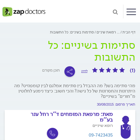
דף הבית
...
רפואת שיניים
סתימות בשיניים: כל התשובות
סתימות בשיניים: כל
התשובות
(1)
תוכן מקודם
לדרג
מהי סתימה בשן? מה ההבדל בין סתימת אמלגם לבין קומפוזיט? מה
היתרונות והחסרונות של כל גישה? והכי חשוב: כיצד נימנע לחלוטין
מ"חורים" בשיניים?
תאריך פרסום: 30/08/2015
מאת:
מרפאת המומחים ד''ר רחל ענר
בע''מ
רופא שיניים
09-7423435