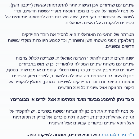
שיניים עם שחזורים אכן רגישות יותר להתפתחות עששת (ריקבון השן).
על מנת לשמור על השיניים מפני הופעת מוקדי עששת חדשים, וכדי
לשמור על השחזורים הקיימים, ישנה חשיבות רבה לתחזוקה יומיומית של
השיניים ולהקפדה על היגיינה אוראלית.
מטרתה של ההיגיינה האוראלית היא להסיר את רובד החיידקים
("פלאק") מפני משטחי השן והשחזור; וכך למנוע היווצרות מוקדי עששת
חדשים ומשניים.
ישנה חשיבות רבה להרגליי היגיינה אוראלית, שצריכה לכלול צחצוח
שיניים עם משחת שיניים המכילה פלואוריד; וכן שימוש באביזרים
ייעודיים לניקוי בין השיניים, כגון חוט דנטלי, קיסמים או מברשות. בנוסף,
ניתן להיעזר גם בשטיפת פה המכילה פלואוריד, לצורך חיזוק השיניים
והפחתת היצמדות רובד החיידקים לשיניים. כמו כן, מומלץ להקפיד על
ביקורי תחזוקה אצל שיננית כל 3-6 חודשים.
כיצד ניתן להימנע מבעוד מועד מסתימות אצל ילדים או מבוגרים?
על מנת להפחית את הסיכון להיווצרות עששת בשיניים, יש להקפיד על
הגיינה אוראלית קפדנית, דיאטה דלת סוכרים ועל בדיקות תקופתיות
אצל רופא שיניים וביקורים קבועים אצל השיננית.
ד"ר ניר זילברברג
הוא רופא שיניים, מומחה לשיקום הפה.