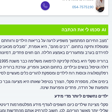
054-7575190
AI סכמו לי את הכתבה
"מצב החירום המתמשך משפיע לרעה על בריאות הילדים ורווחתם ה
ומטפלת ותיקה בתחום. "רבים מהם", היא אומרת, "סובלים מכאבים 
להירדם בערב ומתעוררים באמצע הלילה. הם חווים פחדים, דמיונות
דולה וטיפול בנשים ובילדים. בתחום הכאב והפריון, עורכת ברוריה
רפלקסולוגיה וכוסות רוח לילדים ומספקת להורים כלים מעשיים לסי
בימים אלה, מספרת סקלי, הצורך בטיפול שאותו היא מציעה גובר כ
ותופעות של חרדה, פחדים והפרעות שינה.
ילדים נחשפים ליותר מדי מידע
סקלי מציינת שילדים כיום חשופים לעודף מידע מפלטפורמות דיגיט
שלילי יותר מאשר הוריהם. לכן, חשוב להרחיק אותם מהחדשות ומגו