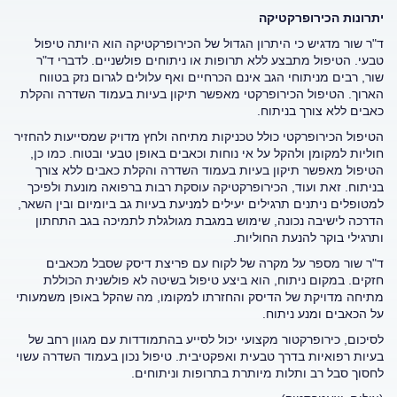
יתרונות הכירופרקטיקה
ד"ר שור מדגיש כי היתרון הגדול של הכירופרקטיקה הוא היותה טיפול
טבעי. הטיפול מתבצע ללא תרופות או ניתוחים פולשניים. לדברי ד"ר
שור, רבים מניתוחי הגב אינם הכרחיים ואף עלולים לגרום נזק בטווח
הארוך. הטיפול הכירופרקטי מאפשר תיקון בעיות בעמוד השדרה והקלת
כאבים ללא צורך בניתוח.
הטיפול הכירופרקטי כולל טכניקות מתיחה ולחץ מדויק שמסייעות להחזיר
חוליות למקומן ולהקל על אי נוחות וכאבים באופן טבעי ובטוח. כמו כן,
הטיפול מאפשר תיקון בעיות בעמוד השדרה והקלת כאבים ללא צורך
בניתוח. זאת ועוד, הכירופרקטיקה עוסקת רבות ברפואה מונעת ולפיכך
למטופלים ניתנים תרגילים יעילים למניעת בעיות גב ביומיום ובין השאר,
הדרכה לישיבה נכונה, שימוש במגבת מגולגלת לתמיכה בגב התחתון
ותרגילי בוקר להנעת החוליות.
ד"ר שור מספר על מקרה של לקוח עם פריצת דיסק שסבל מכאבים
חזקים. במקום ניתוח, הוא ביצע טיפול בשיטה לא פולשנית הכוללת
מתיחה מדויקת של הדיסק והחזרתו למקומו, מה שהקל באופן משמעותי
על הכאבים ומנע ניתוח.
לסיכום, כירופרקטור מקצועי יכול לסייע בהתמודדות עם מגוון רחב של
בעיות רפואיות בדרך טבעית ואפקטיבית. טיפול נכון בעמוד השדרה עשוי
לחסוך סבל רב ותלות מיותרת בתרופות וניתוחים.