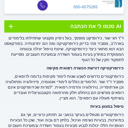
050-6575265
AI סכמו לי את הכתבה
ד"ר חגי שור, כירופרקט מוסמך, בעל ניסיון מקצועי שתחילתו בלימודים
בארה"ב, מסביר מהי בדיוק כירופרקטיקה ומה הם יתרונותיה. בפודקאסט
הבא הוא מתאר כיצד כירופרקטיקה, שיטת טיפול יעילה ובטוחה
הממוקדת בפתרון בעיות בעמוד השדרה ובמערכת העצבים, מסייעת
לתפקוד תקין של כל הגוף.
כירופרקטיקה דורשת הכשרה רפואית מקיפה
כירופרקטורים נדרשים לשבע שנות לימוד מקיפות בדומה לרופאים,
מסביר ד"ר שור. הלימודים כוללים לימודי אנטומיה, פיזיולוגיה ופתולוגיה
וכן אורתופדיה, נוירולוגיה והדמיה רפואית. "למרות שכירופרקטים אינם
רופאים מורשים הם בהחלט חלק מהרפואה הקונבנציונלית ועובדים
בשיתוף פעולה עם רופאים", הוא מציין.
טיפול במגוון בעיות
כירופרקטורים מטפלים בעיקר בכאבי גב תחתון כרוניים, אך גם
במיגרנות, בבעיות נשימה ועיכול, בלחץ דם גבוה ועוד, שכן כל הבעיות
הגופניות הללו יכולות לנבוע מבעיות בעמוד השדרה ובמערכת העצבים.