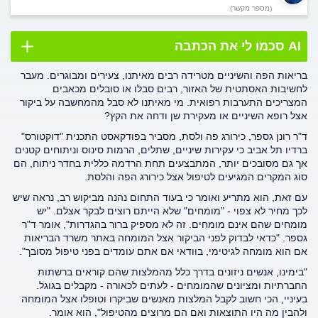
(מספר מקשר)
AI סכמו לי את הכתבה
בריאות הפה והשיניים מטרידה רבים מאיתנו, צעירים ומבוגרים. מעבר
לחשיבות האסתטית של האזור, רבים סבלו או סובלים מכאבים
המצריכים התערבות רפואית. מי מאיתנו לא סבל מהמחשבה על ביקור
אצל רופא השיניים או מעקירת שן ודחה את הקץ?
ד"ר רונן גספר, כירורג פה ולסת, מסביר בפודקאסט התכנית "דוקטורס"
ברדיו תל אביב כי עקירות שיניים, שתלים, הרמות סינוס וניתוחים קטנים
אך גם מסובכים יותר, המתבצעים תחת הרדמה כללית בחדר ניתוח, הם
סוג המקרים המגיעים לטיפול אצל כירורג הפה והלסת.
עם זאת, הוא מתריע ואומר כי בעוד התחום נהנה מביקוש רב, נראה שיש
לכך מחיר לא צפוי - "מומחים" שלא הייתם רוצים לבקר אצלם. "יש
מומחים שהם אינם מומחים. זה לא מספיק ברור בהגדרות", אומר ד"ר
גספר. "כדאי לבדוק לפני הביקור אצל המומחה באתר משרד הבריאות
אם הוא מומחה לגיטימי, בוודאי אם אתם עומדים בפני טיפול מסובך".
"בימינו, אנשים ניזונים בדרך כלל מהמלצות שהם קוראים ברשתות
החברתיות ומציונים שהמומחים - לעתים לכאורה - מקבלים בגוגל.
בעיניי, הכי חשוב לקבל המלצות מאנשים שביקרו וטופלו אצל המומחה
ולהבין מה היו התוצאות ואם הם מרוצים מהטיפול", הוא אומר.