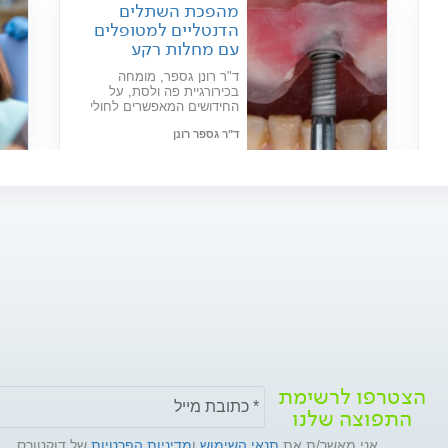
מהפכת השתלים
הדנטליים למטופלים
עם מחלות רקע
ד"ר רונן גספר, מומחה
בכירורגיית פה ולסת, על
החידושים המאפשרים לחולי
גי
סוכרת ומטופלים עם בעיות
ד"ר גספר רונן
בריאותיות מורכבות לעבור
השתלת שיניים בהצלחה
תאריך פרסום: 01/04/2025
הצטרפו לרשימת
התפוצה שלנו
אני מאשר/ת את
תנאי השימוש
ו
מדיניות הפרטיות
של דוקטורס