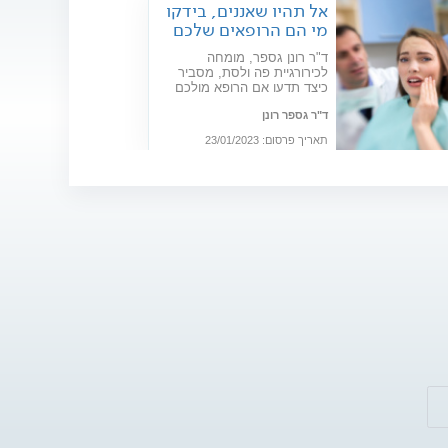
אל תהיו שאננים, בידקו
מי הם הרופאים שלכם
ד"ר רונן גספר, מומחה
לכירורגיית פה ולסת, מסביר
כיצד תדעו אם הרופא מולכם
הוא באמת מומחה לגיטימי
ד"ר גספר רונן
ומקצועי, ממי צריך להיזהר
ובאילו מקרים מטפלים
תאריך פרסום: 23/01/2023
בכירורגיה של פה ולסת