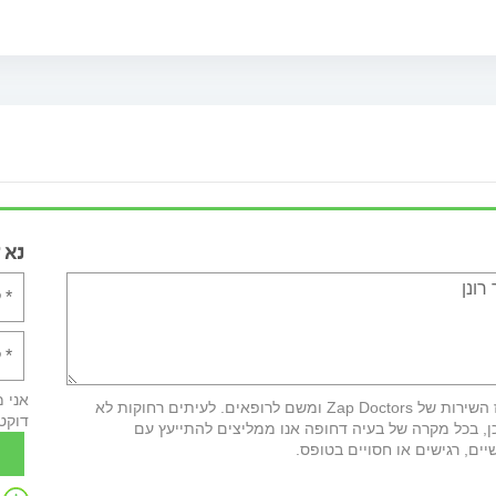
נא 
אני 
חשוב לדעת: לאחר מילוי הטופס פרטיך יועברו למרכז השירות של Zap Doctors ומשם לרופאים. לעיתים רחוקות לא
דוקט
ן, בכל מקרה של בעיה דחופה אנו ממליצים להתייעץ עם
יים, רגישים או חסויים בטופס.