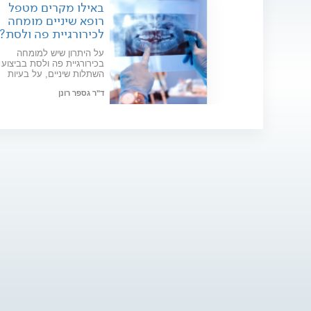
באילו מקרים מטפל
רופא שיניים מומחה
לכירורגיית פה ולסת?
על היתרון שיש למומחה
בכירורגיית פה ולסת בביצוע
השתלות שיניים, על בעיות
נוספות שמצריכות טיפול כירור
ד"ר גספר רונן
מעמיק ועל השיטות שהוכחו
מדעית כיעילות בתחום
תאריך פרסום: 04/01/2023
כירורגיית פה ולסת. ראיון עם
המומחה ד"ר רונן גספר