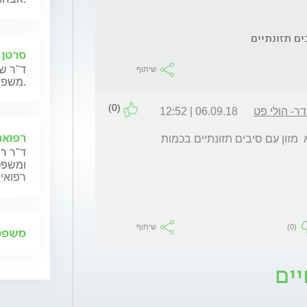
ים תזונתיים
סרטן 
ד"ר שנ
שיתוף
משפחותיהם.
(0)
ר- הולי פט
06.09.18 | 12:52
רפואה
שלום, מזון מומלץ לבעיות בשקים האנאלים הוא  מזון עם סיבים תזונתיים בכמות 
ד"ר רן
ומשפט,
רפואית
(0)
שיתוף
משפט 
יים