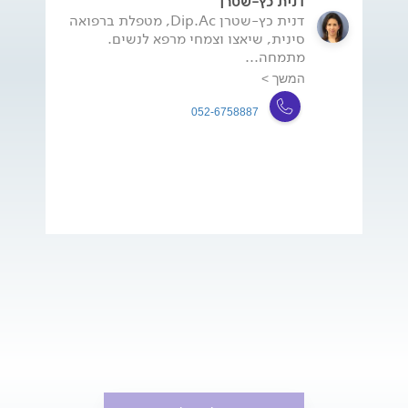
דנית כץ-שטרן
דנית כץ-שטרן Dip.Ac, מטפלת ברפואה
סינית, שיאצו וצמחי מרפא לנשים.
מתמחה...
המשך >
052-6758887