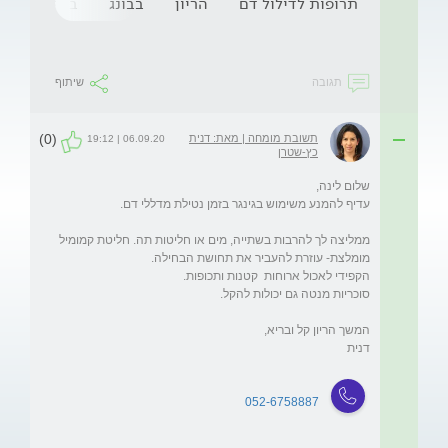
תרופות לדילול דם
הריון
בבונג
בחילות
תגובה
שיתוף
(0)
תשובת מומחה | מאת: דנית
06.09.20 | 19:12
כץ-שטרן
ממליצה לך להרבות בשתייה, מים או חליטות תה. חליטת קמומיל 
052-6758887