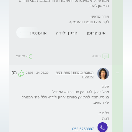
ממה שראיתי באינטרנט התשובה לא חד משמעית לגבי החודש 
תודה מראש.

לקריאה נוספת והעמקה
איבופרופן
הריון ולידה
אוגמנטין
אמוקסיצילי
תגובה
שיתוף
(0)
תשובת מומחה | מאת: דנית
24.06.20 | 08:08
כץ-שטרן
בנוסף, תוכלי להתייעץ בפורום "הריון ולידה- הלל יפה" המנוהל 
דנית
052-6758887