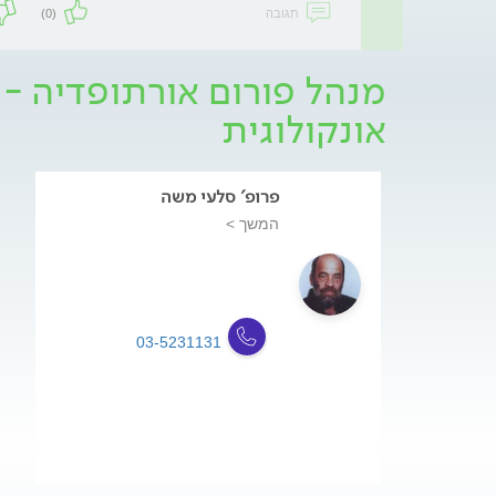
תגובה
(0)
מנהל פורום אורתופדיה - י
אונקולוגית
פרופ' סלעי משה
המשך >
03-5231131