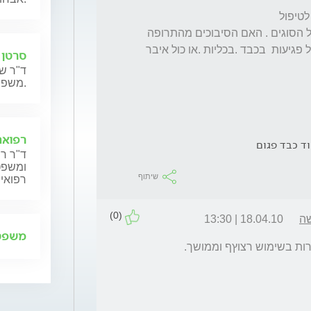
בכאבי התופת לאחר שנוסו הרבה תרופות מכול הסוגים . האם הסיבוכים מהתרופה 
בוטרנס כול כך נוראיות האם לפי ניסיונך ידוע על פגיעות  בכבד .בכליות .או כול איבר 
סרטן 
ד"ר שנ
משפחותיהם.
רפואה
ד כבד פגום
ד"ר רן
ומשפט,
שיתוף
רפואית
(0)
שה
18.04.10 | 13:30
משפט 
ות בשימוש רצוץף וממושך.