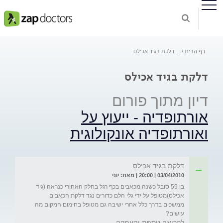
דף הבית
...
דלקת בגיד אכילס
דלקת בגיד אכילס
דיון מתוך פורום
אורתופדיה - ייעוץ על
ואורתופדיה אונקולוגית
דלקת בגיד אכילס
03/04/2010 | 20:00 | מאת: יוני
בן 59 סובל כשנה מכאבים בכף רגל בחלק האחורי כנראה (גיד 
אכילס)מטופל על ידי גלי הלם כדורים נגד דלקת הכאבים 
ממשכים בדרך כלל אחרי ישיבה גם מטופל בחימום המקום מה 
עושים?
לקריאה נוספת והעמקה