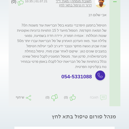
(0)
תשובת מומחה | מאת: ד"ר
01.07.21 | 10:35
דרור זיו טיפול בתאי לחץ
הטיפול בחמצן היפרברי נמצא בסל הבריאות עוד משנות ה70 
של המאה הקודמת. הטפול מיועד ל 15 התוויות כרוניות ואקוטיות 
שונות הכוללות : אנמיה חמורה, ירידה חדה בשמיעה, נפגעי 
צלילה ועוד. מאז העדכון האחרון של סל הבריאות עברו יותר מ50 
שנה שבהן נעשה מחקר ונצבר ידע רב לגבי יעילות הטיפול 
במצבים שונים כגון : שיקום לאחר שבץ מוחי, טיפול במחלת 
פיברומיאלגיה, סרטן ועוד. מטופל המעוניין לקבל טיפול שאינו 
נכלל בהתוויות של סל הבריאות יכול לקבלו באופן פרטי ובמחיר 
נוח בקליניקה הפרטית.
054-5331088
תגובה
(0)
(0)
שיתוף
מנהל פורום טיפול בתא לחץ