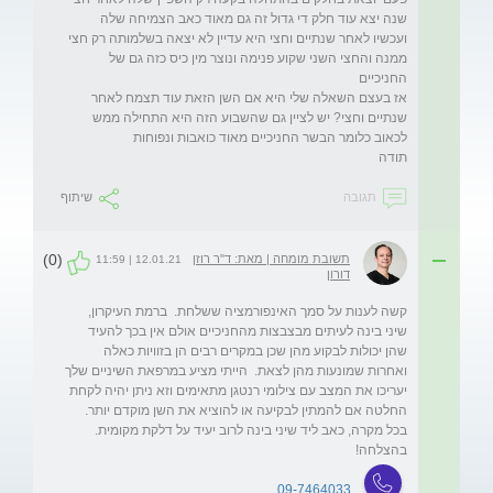
ועכשיו לאחר שנתיים וחצי היא עדיין לא יצאה בשלמותה רק חצי 
ממנה והחצי השני שקוע פנימה ונוצר מין כיס כזה גם של 
אז בעצם השאלה שלי היא אם השן הזאת עוד תצמח לאחר 
שנתיים וחצי? יש לציין גם שהשבוע הזה היא התחילה ממש 
תודה
תגובה
שיתוף
(0)
תשובת מומחה | מאת: ד"ר רוזן
12.01.21 | 11:59
דורון
קשה לענות על סמך האינפורמציה ששלחת.  ברמת העיקרון, 
שיני בינה לעיתים מבצבצות מהחניכיים אולם אין בכך להעיד 
שהן יכולות לבקוע מהן שכן במקרים רבים הן בזוויות כאלה 
ואחרות שמונעות מהן לצאת.  הייתי מציע במרפאת השיניים שלך 
יעריכו את המצב עם צילומי רנטגן מתאימים וזא ניתן יהיה לקחת 
החלטה אם להמתין לבקיעה או להוציא את השן מוקדם יותר.  
בכל מקרה, כאב ליד שיני בינה לרוב יעיד על דלקת מקומית.  
בהצלחה!
09-7464033