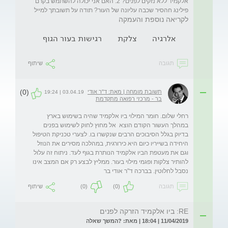
אלקמיד ללא נזקים לפנים? 2. האם אני יכולה להשתמש בקרם 
פילינג חהסיר שכבה עליונה של העור? תודה על תשובתך למייל
לקריאה נוספת והעמקה
אלרגיה
צלקת
רגישות בעור הגוף
תגובה
שיתוף
(0)
תשובת מומחה | מאת: ד"ר אודי
03.04.19 | 19:24
בר - מרכזי רפואה מתקדמת
רחלי שלום. חומר המילוי ביו אלקמיד שהיה בשימוש בארץ 
במהלך העשור הקודם הוצא  אל מחוץ לחוק לשימוש בפנים 
בדיוק בגלל הסיבוכים הרבים שנקשרו בו. לצערי טכניקת הטיפול 
היחידה בשייריו כיום היא כירורגית, במהלכה מסירים את הנוזל 
וגם את מעטפת הביו אלקמיד הנותרת בגוף לעד. ניתוח זה עלול 
להותיר צלקות ופגמי מילוי בעור. ממליץ לבצע רק אם המצב אינו 
נסבל לחלוטין. בברכה ד"ר אודי בר
תגובה
(0)
(0)
שיתוף
RE: ביו אלקמיד הזרקה לפנים
11/04/2019 | 18:04 | מאת: ?המשך שאלה