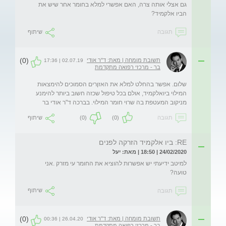
גם אצלי אותה צרה, האם אפשרי למלא בחומר אחר שיש את 
הביו אלקמיד?
תגובה
שיתוף
(0)
תשובת מומחה | מאת: ד"ר אודי
02.07.19 | 17:36
בר - מרכזי רפואה מתקדמת
שלום. אפשר בהחלט למלא את האזןרים הסמוכים להימצאות 
המילוי ביואלקמיד, אולם בכל טיפול שכזה חשוב ביותר להימנע 
מניקוב המעטפת בה שרוי חומר המילוי. בברכה ד"ר אודי בר
תגובה
(0)
(0)
שיתוף
RE: ביו אלקמיד הזרקה לפנים
24/02/2020 | 18:50 | מאת: יעל
למיטב ידיעתי יש אפשרות להוציא את החומר עי מזרק .אני 
טועה? 
תגובה
שיתוף
(0)
תשובת מומחה | מאת: ד"ר אודי
26.04.20 | 00:36
בר - מרכזי רפואה מתקדמת