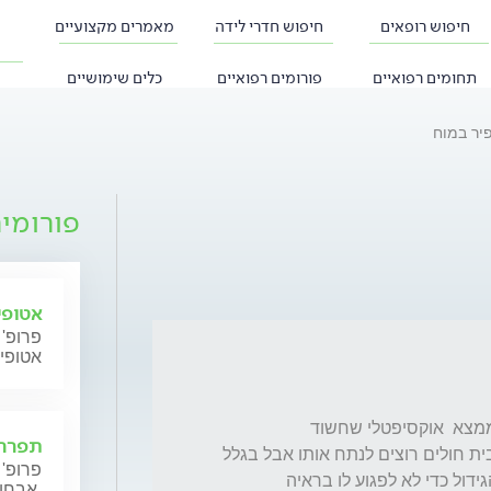
חיפוש רופאים
חיפוש חדרי לידה
מאמרים מקצועיים
תחומים רפואיים
פורומים רפואיים
כלים שימושיים
פיר במוח
פורומי
אטופי
פרופ' 
אטופי
בני פירכס פעם אחת ולכן עשה MRI שבו גילו ממצא  אוקסיפטלי שחשוד 
תפרחת
לגלנגליוגליומה או פילוציטיק אסטרוציטומה .בבית חולים רוצים לנתח אותו אבל בגלל 
פרופ' 
אבחון וטיפול.