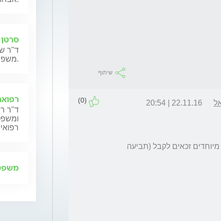
סרטן 
ד"ר שנ
משפחותיהם.
שיתוף
רפואה
(0)
אל
22.11.16 | 20:54
ד"ר רן
ומשפט,
רפואית
אך ההטבות מטעם המל"ל לילדים בעלי צרכים מיוחדים זכאים לקבל (תביעה 
משפט 