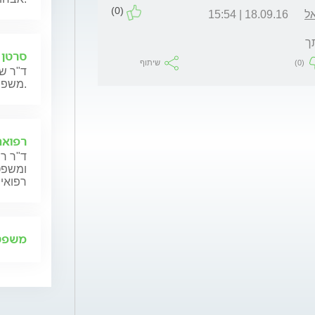
(0)
אל
18.09.16 | 15:54
ך
סרטן 
(0)
שיתוף
ד"ר שנ
משפחותיהם.
רפואה
ד"ר רן
ומשפט,
רפואית
משפט 