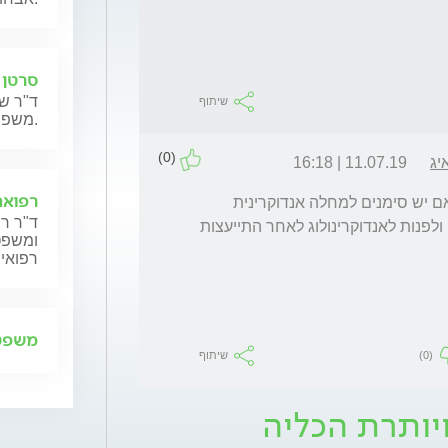
סרטן 
ד"ר שנ
שיתוף
משפחותיהם.
(0)
יג
11.07.19 | 16:18
רפואה
לחזור על הבדיקה.. אם עדיין מוגברת במיוחד אם יש סימנים למחלה אנדוקרינית 
ד"ר רן
מומלץ המשך בירור.  ממליץ לחזור על הבדיקה ולפנות לאנדוקרינולוג לאחר התייעצות 
ומשפט,
רפואית
משפט 
(0)
שיתוף
יותרת הכליה