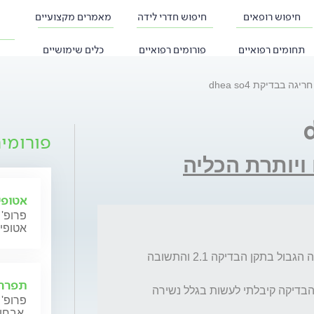
חיפוש רופאים
חיפוש חדרי לידה
מאמרים מקצועיים
תחומים רפואיים
פורומים רפואיים
כלים שימושיים
חריגה בבדיקת dhea so4
פורומי
ויותרת הכליה
אטופי
פרופ' 
אטופי
,בתוצאות בדיקת dhea so4  שעשיתי  יש חריגה הגבול בתקן הבדיקה 2.1 והתשובה 
תפרחת
אני בת 68 סובלת מגיל צעיר משיעור יתר ואת הבדיקה קיבלתי לעשות בגלל נשירה 
פרופ' 
אבחון וטיפול.