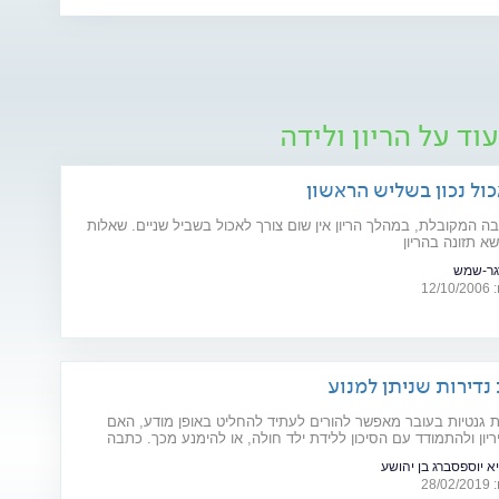
וד על הריון ולידה
כול נכון בשליש הראשון
בה המקובלת, במהלך הריון אין שום צורך לאכול בשביל שניים. שאלות
א תזונה בהריון
גר-שמש
12
 גנטיות בעובר מאפשר להורים לעתיד להחליט באופן מודע, האם
יון ולהתמודד עם הסיכון ללידת ילד חולה, או להימנע מכך. כתבה
ום המודעות למחלות נדירות (28.2)
א יוספסברג בן יהושע
28