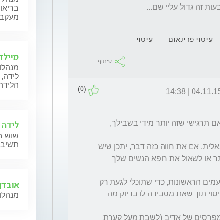
ת זה גדול עליי שם... 
בריאות
מעקב ה
עיסוי פרינאום
עיסוי
מיילד
שיתוף
מנהלות
לידה, 
הלידה,
(0)
04.11.15 | 14:
לא לכל הנשים זה נעים לעשות עיסוי פרינאום. אם תרגישי שזה יותר מידי בשבילך, 
לידה 
שוש בל
תשיב 
יש נשים שחוות כאב בעת חדירה או בדיקה וגינאלית. אם את חווה כזה דבר, יתכן שיש 
לך וגיניסמוס. את מוזמנת לקרוא על זה קצת יותר או לשאול את רופא הנשים שלך 
בנוסף, אני מציעה לנסות לעשות לבד עיסוי בפעמים הראשונות, כדי שתוכלי לגעת רק 
אובדן 
כמה שמרגיש לך נכון. ולאט לאט לצרף אותו לעיסוי תוך שאת מסבירה לו בדיוק מה 
מנהלות
אם עדיין זה כואב. יש אפשרויות אחרות כמו קומפרסים של אדים (לשבת מעל קערת 