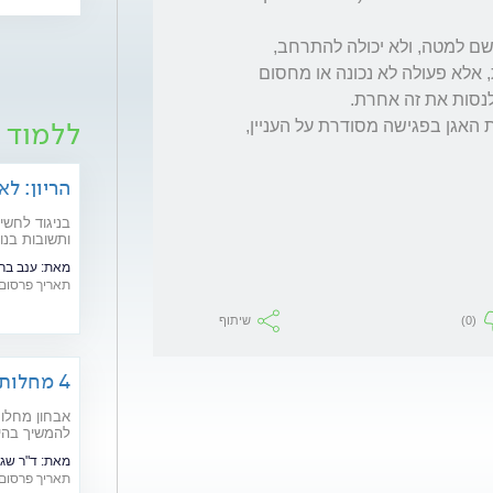
 אבל כנראה שזה לא בעיה פיזית של התרחבות, אלא פעולה לא נכונה או מחסום 
ללמוד ע
ניתן גם להתייעץ עם פיזיותראפיסטית של רצפת האגן בפגישה מסודרת על העניין, 
הריון: לא
בניגוד לחשי
ותשובות בנוש
מאת:
ענב בר
תאריך פרסום: /10/2006
(0)
שיתוף
4 מחלות נדירות שניתן למנוע
אבחון מחלות
להמשיך בהיר
מיוחדת לרגל י
מאת:
ד"ר שגי
תאריך פרסום: /02/2019