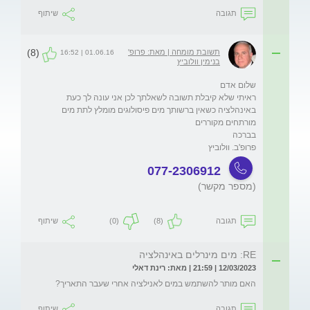
תגובה
שיתוף
(8)
תשובת מומחה | מאת: פרופ'
01.06.16 | 16:52
בנימין וולוביץ
באינהלציה כשאין ברשותך מים פיסולוגים מומלץ לתת מים 
פרופ'ב. וולוביץ
077-2306912
(מספר מקשר)
תגובה
(8)
(0)
שיתוף
RE: מים מינרלים באינהלציה
12/03/2023 | 21:59 | מאת: רינת דאלי
האם מותר להשתמש במים לאנילציה אחרי שעבר התאריך?
תגובה
שיתוף