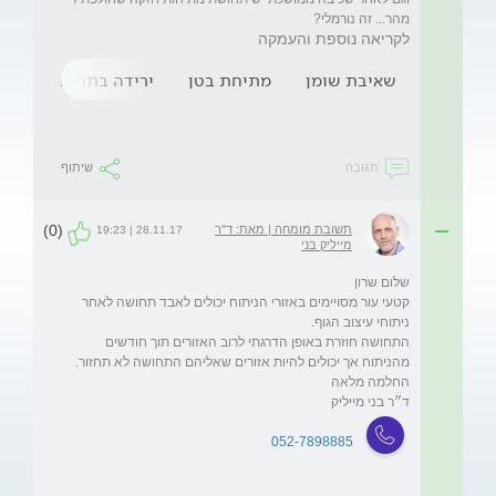
מהר... זה נורמלי?
לקריאה נוספת והעמקה
שאיבת שומן
מתיחת בטן
ירידה בתחושה
חי
תגובה
שיתוף
(0)
תשובת מומחה | מאת: ד"ר
28.11.17 | 19:23
מייליק בני
קטעי עור מסויימים באזורי הניתוח יכולים לאבד תחושה לאחר 
התחושה חוזרת באופן הדרגתי לרוב האזורים תוך חודשים 
ד״ר בני מייליק
052-7898885