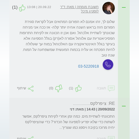
(1)
תשובת מומחה | מאת: ד"ר
20.09.22 | 13:08
לוסטיג מיכל
שלום לך, זהו אמנם לא הפורום המתאים אבל לקראת סגירת 
הפורום הזה בראש השנה אהיה יותר קלה- אז ככה אני מניחה 
שכוונתך לשתיית אלכהול. ואם אכן זו הכוונה אז לקיחת התרופות 
הפסיכיאטריות עם אלוהול אסורה לא(רק) בגלל הספיגה אלא 
בעיקר בגלל האינטראקציה עם האלכוהול במוח עך שעלולה 
להיות הפכתה או עליה בכמות המעשית שמשפחעה על המוח. 
שנה טוב
03-5220918
תגובה
(1)
(0)
שיתוף
RE: ציפרלקס..............
20/09/2022 | 14:43 | מאת: דני
התכוונתי לשתיית מים. כמה זמן אחרי לקיחת ציפרלקס, אפשר 
לשתות כדי שלא יפריע לספיגה של הכדור? כדי שהציפרלקס 
יהיה מרוכז בקיבה ויספג כמו שצריך...
תגובה
שיתוף