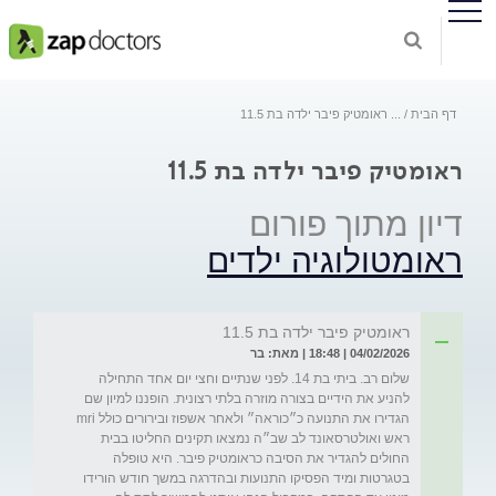
דף הבית
...
ראומטיק פיבר ילדה בת 11.5
ראומטיק פיבר ילדה בת 11.5
דיון מתוך פורום
ראומטולוגיה ילדים
ראומטיק פיבר ילדה בת 11.5
04/02/2026 | 18:48 | מאת: בר
שלום רב. ביתי בת 14. לפני שנתיים וחצי יום אחד התחילה 
להניע את הידיים בצורה מוזרה בלתי רצונית. הופננו למיון שם 
הגדירו את התנועה כ״כוראה״ ולאחר אשפוז ובירורים כולל mri 
ראש ואולטרסאונד לב שב״ה נמצאו תקינים החליטו בבית 
החולים להגדיר את הסיבה כראומטיק פיבר. היא טופלה 
בטגרטות ומיד הפסיקו התנועות ובהדרגה במשך חודש הורידו 