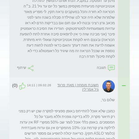
מינון עד הפסקה. במקביל הנחו אותנו להמשיך לתת לה 
אנטיביוטיקה מניעתית מוקסיפן במשך כל יום עד גיל 21. ב״ה 
הכוראה לא חזרה והכל במעקבים נראה תקין. לי מפריע מאוד 
שלמרות שלא היה זכור לנו שהילדה סבלה בשנה וחצי לפני 
מכאב גרון רציני ובטח לא עם חום וגם בבדיקות הדם לא ראו 
עדויות משמעותיות לסטרפטוקוק- הגדירו את הסיבה כראומטיק 
פיבר (אני מבינה שזה כי אין לרופאים סיבה אחרת לתת להופעת 
הכוראה) ובעצם היא לוקחת אנטיביוטיקה שאולי היא מיותרת. 
אשמח לדעת את חוות דעתך והאם כדאי לפנות לחוות דעת 
נוספת או שככל הנראה זה מה שיגיד כל ראומטולוג כדי לא 
לקחת סיכון? תודה רבה 
תגובה
שיתוף
(0)
תשובת מומחה | מאת: פרופ'
09.02.26 | 14:11
גיל אמריליו
כמובן שלא אוכל להתייחס באופן ספציפי למקרה שכן יש רק בפני 
רק תיאור מקרה, ללא בדיקה גופנית וללא מעבר על כל 
המסמכים. באופן כללי אוכל לומר שב-50% ממקרי RF אין עדות 
לדלקת גרון קודמת ובכ-10% מהמקרים אין גם עדות מעבדתית 
(כלומר ASLO תקין). כוריאה יכולה להופיע גם מספר חודשים 
לאחר הופעת דלקת הגרון של חיידק הסטרפטוקוק. לכן - יכול 