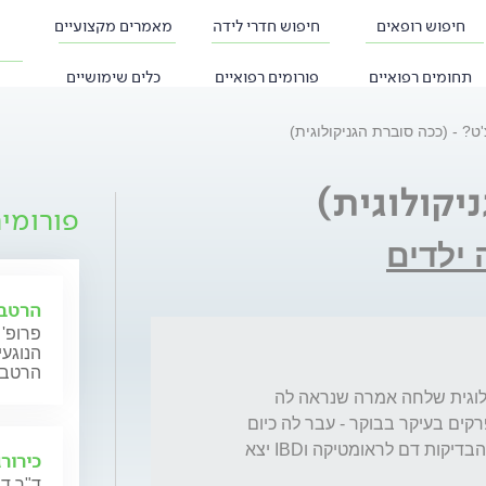
חיפוש רופאים
חיפוש חדרי לידה
מאמרים מקצועיים
תחומים רפואיים
פורומים רפואיים
כלים שימושיים
ט? - (ככה סוברת הגניקולוגית)
יקולוגית)
פורומי
 ילדים
הרטבת
פרופ'
הנוגעי
הרטבה 
ילדה בת 9.5 עם גירוי לא שגרתי בנרתיק גיניקולוגית שלחה אמרה שנראה לה 
אוטואימוני לפני שנה וחצי סבלה מאד מכאבי פרקים בעיקר בבוקר - עבר לה כיום 
סןבלת מאד מכאבי בטן חזקים . עלי לציין שכל הבדיקות דם לראומטיקה וIBD יצא 
כירורג
ד"ר דנ