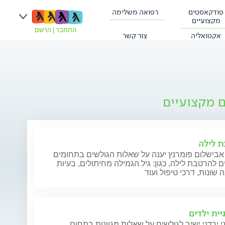
פודקאסטים
רפואה משלימה
מקצועיים
התחבר
|
הרשם
אקטואליה
צור קשר
ם מקצועיים
 לילה
 אבישלום פומרנץ יענה על שאלות הגולשים בתחומים
ם להרטבת לילה, כגון: גיל הגמילה מחיתולים, בעיות
שונות, דרכי טיפול ועוד
יית ילדים
י ירדני ישיב לגולשים על שאלות מגוונות בתחום