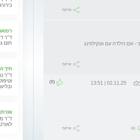
כירורג
שיתוף
רפואת
ד"ר דנ
חום גב
עלי לציין שהרופאה העלתה את כיוון בכצ'ט . ואני - אם הילדה עם אנקילוזינג 
שיתוף
חיך ו
ד"ר נח
וטיפול
(0)
יו
02.11.25 | 13:51
ובליעה
אורתו
ד"ר מנ
לאורטו
(0)
שיתוף