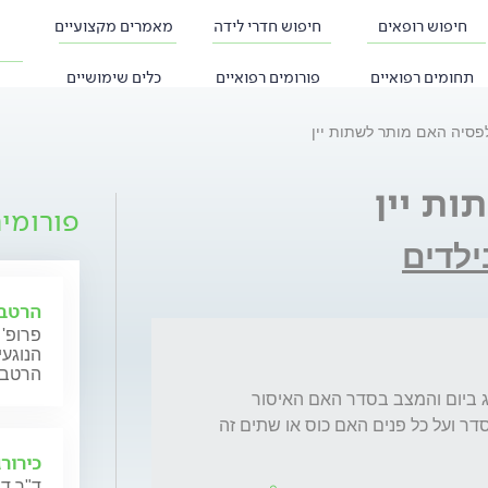
חיפוש רופאים
חיפוש חדרי לידה
מאמרים מקצועיים
תחומים רפואיים
פורומים רפואיים
כלים שימושיים
פסיה האם מותר לשתות יין
ות יין
פורומי
ילדים
הרטבת
פרופ'
הנוגעי
הרטבה 
אני  סובל מאפילפסיה  ונוטל טרילפטין 750 מ"ג ביום והמצב בסדר האם האיסור 
בשתיית יין הוא מוחלט או שבאופן מבוקר זה בסדר ועל כל פנים האם כוס או שתים זה 
כירורג
ד"ר דנ