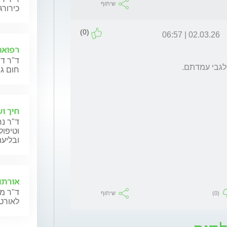
שיתוף
כירורג
(0)
02.03.26 | 06:57
רפואת
ד"ר דנ
חום גב
חיך ו
ד"ר נח
וטיפול
ובליעה
אורתו
ד"ר מנ
(0)
שיתוף
לאורטו