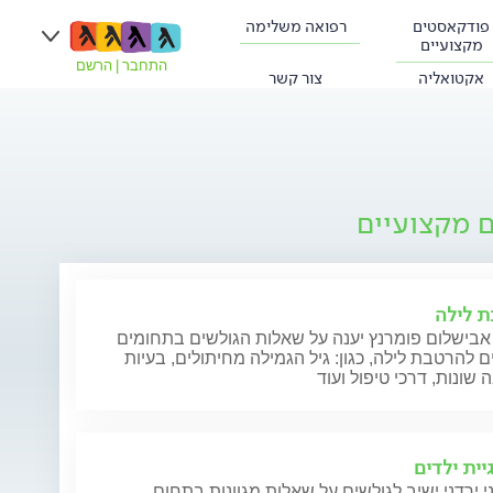
פודקאסטים
רפואה משלימה
מקצועיים
התחבר
|
הרשם
אקטואליה
צור קשר
ם מקצועיים
 לילה
 אבישלום פומרנץ יענה על שאלות הגולשים בתחומים
ם להרטבת לילה, כגון: גיל הגמילה מחיתולים, בעיות
שונות, דרכי טיפול ועוד
יית ילדים
י ירדני ישיב לגולשים על שאלות מגוונות בתחום