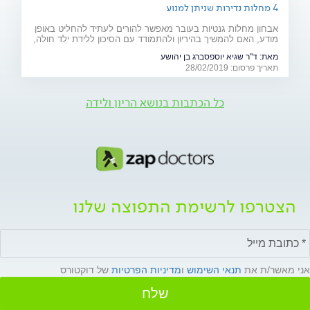
4 מחלות נדירות שניתן למנוע
אבחון מחלות גנטיות בעובר מאפשר להורים לעתיד להחליט באופן
מודע, האם להמשיך בהיריון ולהתמודד עם הסיכון ללידת ילד חולה,
או להימנע מכך. כתבה מיוחדת לרגל יום המודעות למחלות נדירות
מאת:
ד"ר שגיא יוספסברג בן יהושע
(28.2)
תאריך פרסום: 28/02/2019
כל הכתבות בנושא הריון ולידה
הצטרפו לרשימת התפוצה שלנו
אני מאשר/ת את
תנאי השימוש
ו
מדיניות הפרטיות
של דוקטורס
שלח