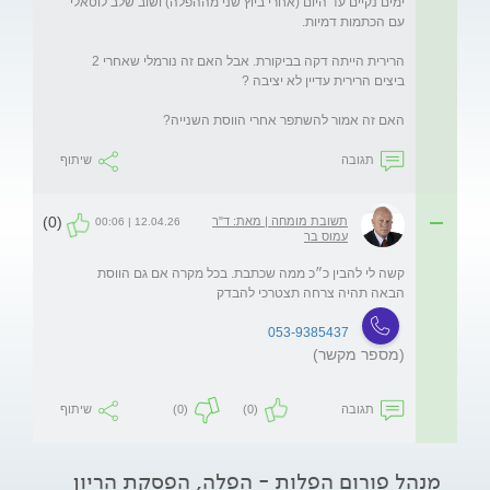
ימים נקיים עד היום (אחרי ביוץ שני מההפלה) ושוב שלב לוטאלי 
הרירית הייתה דקה בביקורת. אבל האם זה נורמלי שאחרי 2 
האם זה אמור להשתפר אחרי הווסת השנייה?
תגובה
שיתוף
(0)
תשובת מומחה | מאת: ד"ר
12.04.26 | 00:06
עמוס בר
קשה לי להבין כ״כ ממה שכתבת. בכל מקרה אם גם הווסת 
הבאה תהיה צרחה תצטרכי להבדק
053-9385437
(מספר מקשר)
תגובה
(0)
(0)
שיתוף
מנהל פורום הפלות - הפלה, הפסקת הריון