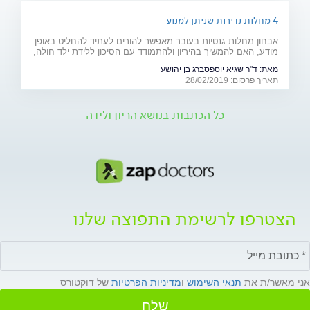
4 מחלות נדירות שניתן למנוע
אבחון מחלות גנטיות בעובר מאפשר להורים לעתיד להחליט באופן
מודע, האם להמשיך בהיריון ולהתמודד עם הסיכון ללידת ילד חולה,
או להימנע מכך. כתבה מיוחדת לרגל יום המודעות למחלות נדירות
מאת:
ד"ר שגיא יוספסברג בן יהושע
(28.2)
תאריך פרסום: 28/02/2019
כל הכתבות בנושא הריון ולידה
הצטרפו לרשימת התפוצה שלנו
אני מאשר/ת את
תנאי השימוש
ו
מדיניות הפרטיות
של דוקטורס
שלח