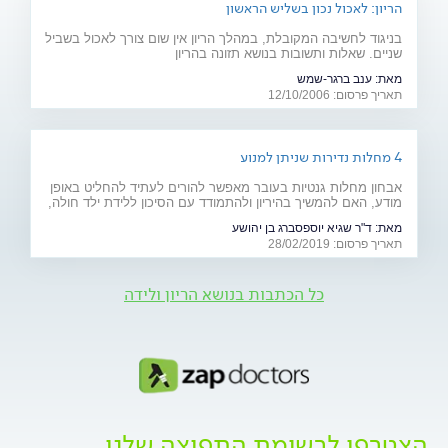
הריון: לאכול נכון בשליש הראשון
בניגוד לחשיבה המקובלת, במהלך הריון אין שום צורך לאכול בשביל
שניים. שאלות ותשובות בנושא תזונה בהריון
מאת:
ענב ברגר-שמש
תאריך פרסום: 12/10/2006
4 מחלות נדירות שניתן למנוע
אבחון מחלות גנטיות בעובר מאפשר להורים לעתיד להחליט באופן
מודע, האם להמשיך בהיריון ולהתמודד עם הסיכון ללידת ילד חולה,
או להימנע מכך. כתבה מיוחדת לרגל יום המודעות למחלות נדירות
מאת:
ד"ר שגיא יוספסברג בן יהושע
(28.2)
תאריך פרסום: 28/02/2019
כל הכתבות בנושא הריון ולידה
הצטרפו לרשימת התפוצה שלנו