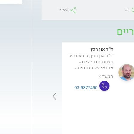
(0)
שיתוף
יים
ד"ר און רוזן
ד"ר דורית אשר
ד"ר און רוזן, רופא בכיר
ד"ר דורית אשר,
בצוות חדרי לידה,
מומחית ביילוד
אחראי על ניתוחים...
וגינקולוגיה, רופ
בכירה בחדר...
המשך >
המשך >
03-9377490
-9377490