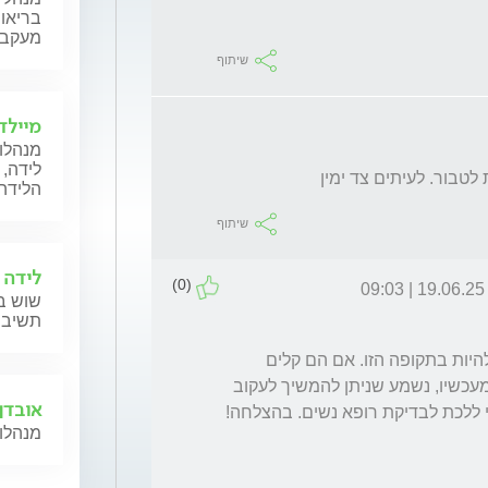
בריאות
מעקב ה
שיתוף
מיילד
מנהלות
לידה, 
לטבור. לעיתים צד ימין
הלידה,
שיתוף
לידה 
(0)
19.06.25 | 09:03
שוש בל
תשיב 
התסמינים שאת מתארת בהחלט יכולים עדיין להיות בתקופה הזו. אם הם קלים 
יחסית, במגמת שיפור וחולפים תוך כשבועיים מעכשיו, נשמע שניתן להמשיך לעקוב 
אובדן 
 ללכת לבדיקת רופא נשים. בהצלחה!
מנהלות