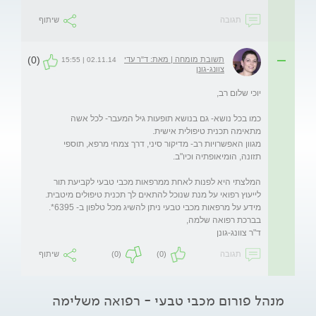
תגובה
שיתוף
(0)
תשובת מומחה | מאת: ד"ר עדי
02.11.14 | 15:55
צוונג-גונן
כמו בכל נושא- גם בנושא תופעות גיל המעבר- לכל אשה 
מגוון האפשרויות רב- מדיקור סיני, דרך צמחי מרפא, תוספי 
המלצתי היא לפנות לאחת ממרפאות מכבי טבעי לקביעת תור 
ד"ר צוונג-גונן

תגובה
(0)
(0)
שיתוף
מנהל פורום מכבי טבעי - רפואה משלימה