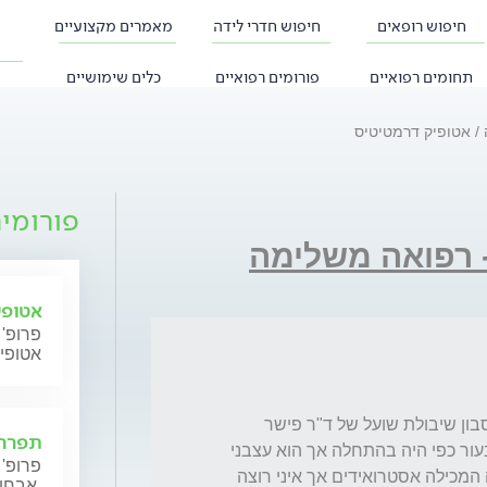
חיפוש רופאים
חיפוש חדרי לידה
מאמרים מקצועיים
תחומים רפואיים
פורומים רפואיים
כלים שימושיים
ה
אטופיק דרמטיטיס
פורומי
- רפואה משלימה
אטופי
פרופ' 
אטופי
לבני יש אטופיק דרמטיטיס. אני רוחצת אותו בסבון שיבולת שועל של ד"ר פישר 
תפרחת
ומורחת אותו במשחה אדרמה. אין אדמומיות בעור כפי היה בהתחלה אך הוא עצבני 
פרופ' 
נורא ובקושי ישן בלילה. קיבלתי מרשם למשחה המכילה אסטרואידים אך איני רוצה 
אבחון וטיפול.