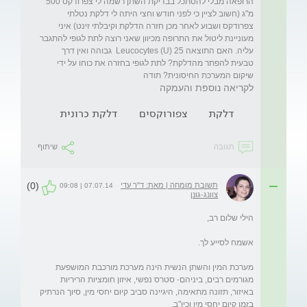
הרופאה מבלי להסתכל בבדיקת השתן רשמה לי צפרודקס 500 
מ"ג (חשוב לציין כי לפני חודש וחצי היתה לי דלקת נטלתי 
צפרודקס ושבוע לאחר מכן חזרה הדלקת וקיבלתי זינט) איני 
מעוניינת ליטול את התרופה מכיוון שאני רוצה לתת לגופי להתגבר 
עליה. האם התוצאה Leucocytes (U) 25  גבוהה ואין דרך 
טבעית להפתר מהדלקת? לתת לגופי בחזרה את כוחו על ידי 
שיקום המערכת החיסונית? תודה
לקריאה נוספת והעמקה
דלקת
צפורוקסים
דלקת כרונית
תגובה
שיתוף
(0)
תשובת מומחה | מאת: ד"ר עדי
07.07.14 | 09:08
צוונג-גונן
מערכת המין והשתן הנשית הינה מערכת מורכבת המושפעת 
מגורמים רבים, ביניהם- סטרס נפשי, איזון חומציות הריריות 
באיזור, תזונה מתאימה, היגיינה סביב קיום יחסי מין, סיוך הנרתיק 