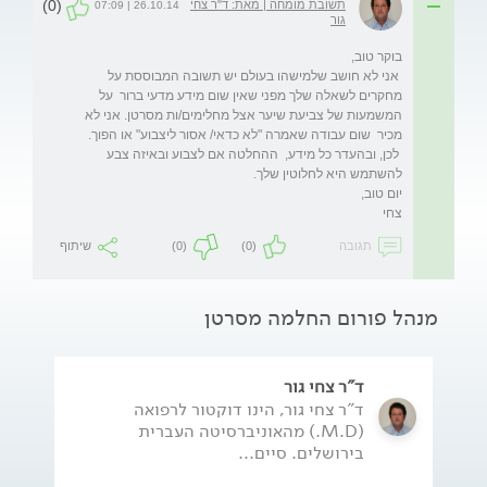
(0)
תשובת מומחה | מאת: ד"ר צחי
26.10.14 | 07:09
גור
 אני לא חושב שלמישהו בעולם יש תשובה המבוססת על 
מחקרים לשאלה שלך מפני שאין שום מידע מדעי ברור  על 
המשמעות של צביעת שיער אצל מחלימים/ות מסרטן. אני לא 
 לכן, ובהעדר כל מידע,  ההחלטה אם לצבוע ובאיזה צבע 
צחי
תגובה
(0)
(0)
שיתוף
מנהל פורום החלמה מסרטן
ד"ר צחי גור
ד"ר צחי גור, הינו דוקטור לרפואה
(M.D.) מהאוניברסיטה העברית
בירושלים. סיים...