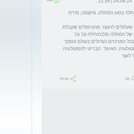
24.06.14 | 11:39
 המעקב אחר הודג'יקנס נמשך בין 3-5 שנים- תתלוי בסוג המחלה, מיקומה, מידת 
בעיקרון פרוקטול  המעקב זהה (פחות או יותר) בכל המרכזים הגדולים בעולם ונסמך 
על הנחיות הNCCN או האיגוד  האמריקאי להמטולוגיה, האיגוד  הבריטי להמטולוגיה 
(0)
שיתוף