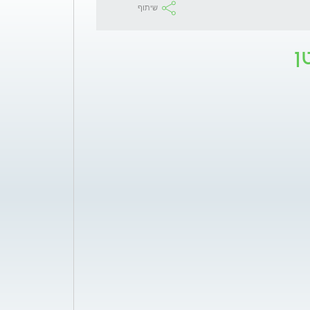
שיתוף
ן