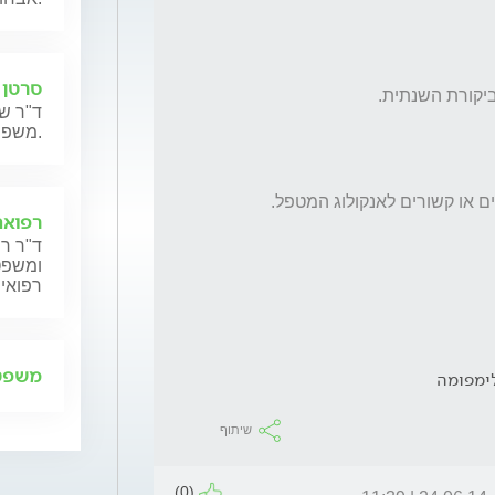
סרטן 
ד"ר שנ
משפחותיהם.
רפואה
ד"ר רן
ומשפט,
רפואית
משפט 
ימפומה
שיתוף
(0)