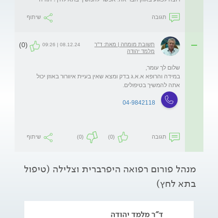
תגובה
שיתוף
(0)
תשובת מומחה | מאת: ד"ר
08.12.24 | 09:26
מלמד יהודה
במידה והרופא א.א.ג בדק ומצא שאין בעיית איוורור באוזן יכול 
אתה להמשיך בטיפולים. 
04-9842118
תגובה
(0)
(0)
שיתוף
מנהל פורום רפואה היפרברית וצלילה (טיפול
בתא לחץ)
ד"ר מלמד יהודה