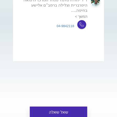
היפרברית וצלילה ברמב"ם אלישע
בחיפה....
המשך >
04-9842118
שאל שאלה