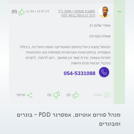
(0)
תשובת מומחה | מאת: ד"ר
12.07.21 | 11:34
דרור זיו טיפול בתאי לחץ
הטיפול נמצא כיעיל בתחום המוטוריקה הגסה והעדינה, ביכולת 
השפתית, ובהתנהגויות אוטיסטיות מסוימות כמו התנהגויות 
חוזרות ונשנות, יצירת קשר עין ממושך , רצון לדמות , ליקויים 
בעיבוד הבעות פנים ורגשות.
054-5331088
תגובה
(0)
(0)
שיתוף
מנהל פורום אוטיזם, אספרגר PDD - בוגרים
ומבוגרים