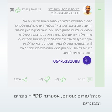
(0)
תשובת מומחה | מאת: ד"ר
20.06.21 | 17:41
דרור זיו טיפול בתאי לחץ
הפרעה בהתפתחות לרוב מאובחנת בשנים הראשונות של 
החיים. טיפול בחמצן היפרברי (תא לחץ) הינו טיפול בטוח לילדים 
ומבוצע בעולם גם בתינוקות בני יומם. חשוב לציין כי בזמן הטיפול 
שוהה מלווה יחד עם הילד בתוך התא. בנוסף בזמן הטיפול יש 
צורך בשיתוף הפעולה של המטופל לצורך השוואת הלחצים (כ- 
5דקות בתחילת הטיפול), במידה והילד קטן ולא יכול לבצע 
השוואת לחצים יזומה ניתן לבצע ניתוח כפתורים שמבטל את 
הצורך בהשוואת לחצים.
054-5331088
תגובה
(0)
(0)
שיתוף
מנהל פורום אוטיזם, אספרגר PDD - בוגרים
ומבוגרים