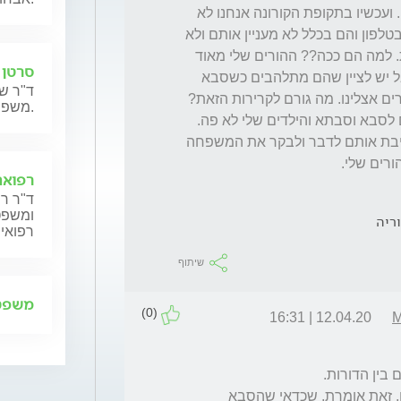
אוהבים אותם ומתגעגעים אך פשוט לא מראים. ועכשיו בתקופת הקורונה אנחנו לא 
מבקרים וההורים שלי מתים לדבר עם הילדים בטלפון והם בכלל לא מעניין אותם ולא 
כל כך מתלהבים אלא עושים זאת כי אני דורשת. למה הם ככה?? ההורים שלי מאוד 
סרטן 
אוהבים קונים להם עושים להם והם לא פה. אבל יש לציין שהם מתלהבים כשסבא 
ד"ר שנ
וסבתא באים לבקר ואוהבים מאוד כשהם נשארים אצלינו. מה גורם לקרירות הזאת? 
משפחותיהם.
אני רואה ילדים בתקופה הזאת בוכים מגעגועים לסבא וסבתא והילדים שלי לא פה. 
הפחד שלי שעכשיו אני עדיין שולטת בהם ומחייבת אותם לדבר ולבקר את המשפחה 
רים שלי. 
רפואה
ד"ר רן
ומשפט,
ריה
רפואית
שיתוף
משפט 
(0)
12.04.20 | 16:31
יחד עם זאת האחריות היא בידם של המבוגרים. זאת אומרת, שכדאי שהסבא 