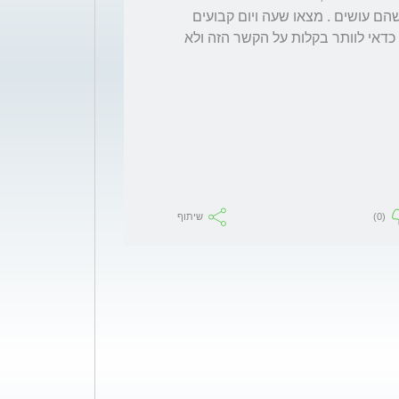
והסבתא יצרו קשר עם הילדים והתעניינו במה שהם עושים . מצאו שעה ויום קבועים 
שבו הם מתקשרים לסבא ולסבתא לשוחח. לא כדאי לוותר בקלות על הקשר הזה ולא 
(0)
שיתוף