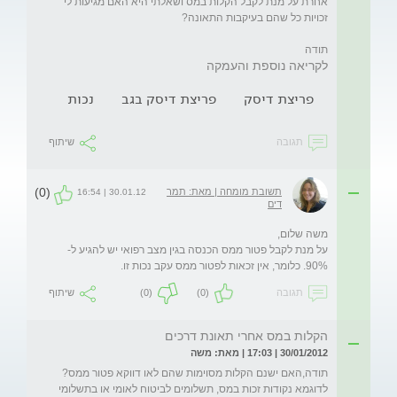
אחרת על מנת לקבל הקלות במס ושאלתי היא האם מגיעות לי 
תודה
לקריאה נוספת והעמקה
פריצת דיסק
פריצת דיסק בגב
נכות
תגובה
שיתוף
(0)
תשובת מומחה | מאת: תמר
30.01.12 | 16:54
דים
על מנת לקבל פטור ממס הכנסה בגין מצב רפואי יש להגיע ל- 
90%. כלומר, אין זכאות לפטור ממס עקב נכות זו.
תגובה
(0)
(0)
שיתוף
הקלות במס אחרי תאונת דרכים
30/01/2012 | 17:03 | מאת: משה
תודה,האם ישנם הקלות מסוימות שהם לאו דווקא פטור ממס? 
לדוגמא נקודות זכות במס, תשלומים לביטוח לאומי או בתשלומי 