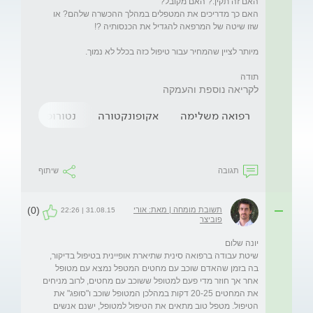
האם כך מדריכים את המטפלים במהלך ההכשרה שלהם? או 
תודה
לקריאה נוספת והעמקה
רפואה משלימה
אקופונקטורה
נטורופתיה
שי
תגובה
שיתוף
(0)
תשובת מומחה | מאת: אורי
31.08.15 | 22:26
פוביצר
שיטת עבודה ברפואה סינית שתיארת אופיינית בטיפול בדיקור, 
בה בזמן שהאדם שוכב עם מחטים המטפל נמצא עם מטופל 
אחר אך חוזר מדי פעם למטופל ששוכב עם מחטים, לרוב מניחים 
את המחטים 20-25 דקות במהלכן המטופל שוכב ו"סופג" את 
הטיפול. מטפל טוב מתאים את הטיפול למטופל, ישנם אנשים 