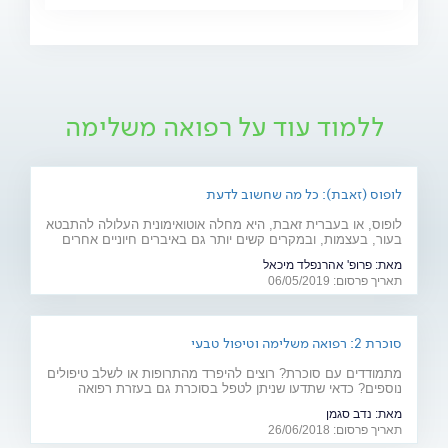
ללמוד עוד על רפואה משלימה
לופוס (זאבת): כל מה שחשוב לדעת
לופוס, או בעברית זאבת, היא מחלה אוטואימונית העלולה להתבטא
בעור, בעצמות, ובמקרים קשים יותר גם באיברים חיוניים אחרים
רבים כמו לב, ריאות, כליות ומוח. מהם תסמיני המחל והגורמים
מאת:
פרופ' אהרנפלד מיכאל
לה? ומהו הטיפול המתקדם שנכנס לסל הבריאות בשנים
תאריך פרסום: 06/05/2019
האחרונות? כתבה לרגל יום המודעות למחלה (10.5)
סוכרת 2: רפואה משלימה וטיפול טבעי
מתמודדים עם סוכרת? רוצים להיפרד מהתרופות או לשלב טיפולים
נוספים? כדאי שתדעו שניתן לטפל בסוכרת גם בעזרת רפואה
משלימה (אקופונקטורה, ביופידבק ודמיון מודרך), תוספי מזון וצמחי
מאת:
נדב סגמן
מרפא
תאריך פרסום: 26/06/2018