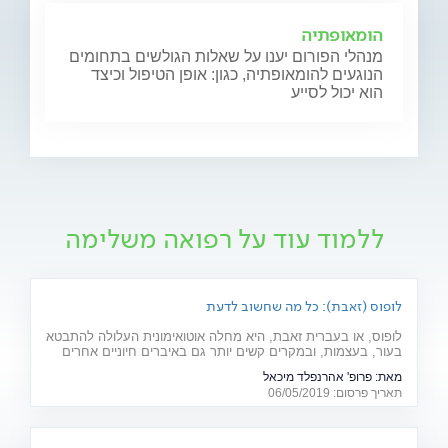
הומאופתיה
מנהלי הפורום יענו על שאלות הגולשים בתחומים
הנוגעים להומאופתיה, כגון: אופן הטיפול וכיצד
הוא יכול לסייע
ללמוד עוד על רפואה משלימה
לופוס (זאבת): כל מה שחשוב לדעת
לופוס, או בעברית זאבת, היא מחלה אוטואימונית העלולה להתבטא
בעור, בעצמות, ובמקרים קשים יותר גם באיברים חיוניים אחרים
רבים כמו לב, ריאות, כליות ומוח. מהם תסמיני המחל והגורמים
מאת:
פרופ' אהרנפלד מיכאל
לה? ומהו הטיפול המתקדם שנכנס לסל הבריאות בשנים
תאריך פרסום: 06/05/2019
האחרונות? כתבה לרגל יום המודעות למחלה (10.5)