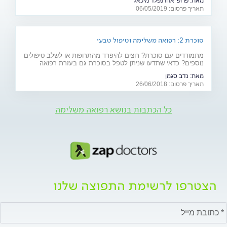
מאת:
פרופ' אהרנפלד מיכאל
לה? ומהו הטיפול המתקדם שנכנס לסל הבריאות בשנים
תאריך פרסום: 06/05/2019
האחרונות? כתבה לרגל יום המודעות למחלה (10.5)
סוכרת 2: רפואה משלימה וטיפול טבעי
מתמודדים עם סוכרת? רוצים להיפרד מהתרופות או לשלב טיפולים
נוספים? כדאי שתדעו שניתן לטפל בסוכרת גם בעזרת רפואה
משלימה (אקופונקטורה, ביופידבק ודמיון מודרך), תוספי מזון וצמחי
מאת:
נדב סגמן
מרפא
תאריך פרסום: 26/06/2018
כל הכתבות בנושא רפואה משלימה
הצטרפו לרשימת התפוצה שלנו