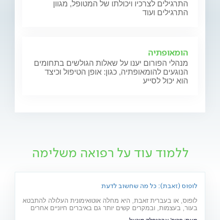
התרגילים לצרכיו ויכולתו של המטופל, מגוון
התרגילים ועוד
הומאופתיה
מנהלי הפורום יענו על שאלות הגולשים בתחומים
הנוגעים להומאופתיה, כגון: אופן הטיפול וכיצד
הוא יכול לסייע
ללמוד עוד על רפואה משלימה
לופוס (זאבת): כל מה שחשוב לדעת
לופוס, או בעברית זאבת, היא מחלה אוטואימונית העלולה להתבטא
בעור, בעצמות, ובמקרים קשים יותר גם באיברים חיוניים אחרים
רבים כמו לב, ריאות, כליות ומוח. מהם תסמיני המחל והגורמים