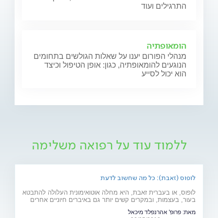
התרגילים ועוד
הומאופתיה
מנהלי הפורום יענו על שאלות הגולשים בתחומים
הנוגעים להומאופתיה, כגון: אופן הטיפול וכיצד
הוא יכול לסייע
ללמוד עוד על רפואה משלימה
לופוס (זאבת): כל מה שחשוב לדעת
לופוס, או בעברית זאבת, היא מחלה אוטואימונית העלולה להתבטא
בעור, בעצמות, ובמקרים קשים יותר גם באיברים חיוניים אחרים
רבים כמו לב, ריאות, כליות ומוח. מהם תסמיני המחל והגורמים
מאת:
פרופ' אהרנפלד מיכאל
לה? ומהו הטיפול המתקדם שנכנס לסל הבריאות בשנים