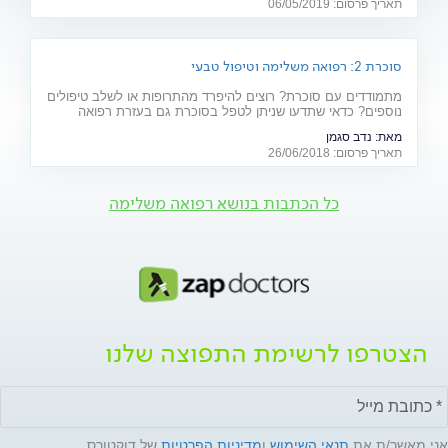
תאריך פרסום: 06/05/2019
האחרונות? כתבה לרגל יום המודעות למחלה (10.5)
סוכרת 2: רפואה משלימה וטיפול טבעי
מתמודדים עם סוכרת? רוצים להיפרד מהתרופות או לשלב טיפולים
נוספים? כדאי שתדעו שניתן לטפל בסוכרת גם בעזרת רפואה
משלימה (אקופונקטורה, ביופידבק ודמיון מודרך), תוספי מזון וצמחי
מאת:
נדב סגמן
מרפא
תאריך פרסום: 26/06/2018
כל הכתבות בנושא רפואה משלימה
הצטרפו לרשימת התפוצה שלנו
אני מאשר/ת את
תנאי השימוש
ו
מדיניות הפרטיות
של דוקטורס