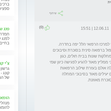
ת
ברכיבה
ספציפ
שיתוף
(0)
פנג שו
12.06.11 | 15:51
חמדה 
לפנג ש
בחיים 
טיפול משולב בסוכרת ורפואה סינית הינו ייחודי למרכז הרפואי הלל יפה בחדרה. 
הטיפול המשולב כולל טיפול על ידי מומחה בטיפול ברפואה סינית בסוכרת וסיבוכים 
הנובעים ממנה, במידה ויש צורך נעשה שיתוף מחלקות שונות בבית חולים, כגון 
המחלקה האנדוקרינית, מחלקת הכאב, ועוד. אני ממליץ מאוד להגיע לפגישה כיוון שמי 
צ'י קו
שחולה בסוכרת תיהיה לו נטייה כל החיים למחלה אולם בעזרת שילוב הרפואות 
גרשון 
קונג -
(רפואה סינית וקונבנציונלית) אנו עדים לטיפולים יעילים מאוד בסיבוכי המחלה 
של המט
הומאו
מנהלי 
להומאו