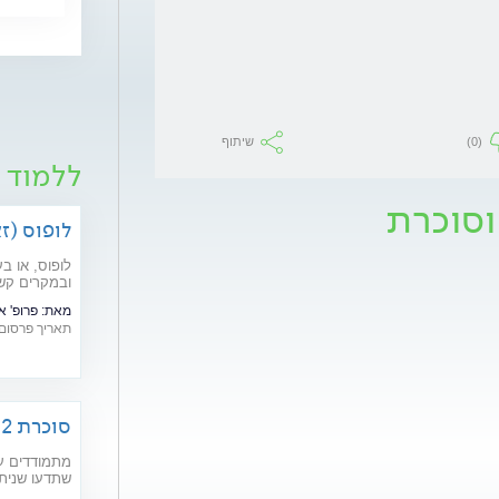
(0)
שיתוף
ללמוד 
וסוכרת
לופוס (ז
לופוס, או ב
ובמקרים קשי
מהם תסמיני
מאת:
פרופ' 
בשנים האחרונ
תאריך פרסום: /05/2019
סוכרת 2: רפואה משלימה וטיפול טבעי
מתמודדים עם
שתדעו שניתן
ודמיון מודרך), תוספי מזון וצמח