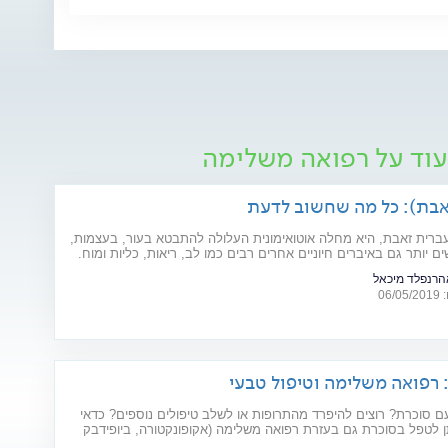
עוד על רפואה משלימה
אבת): כל מה שחשוב לדעת
עברית זאבת, היא מחלה אוטואימונית העלולה להתבטא בעור, בעצמות,
ם יותר גם באיברים חיוניים אחרים רבים כמו לב, ריאות, כליות ומוח.
 המחל והגורמים לה? ומהו הטיפול המתקדם שנכנס לסל הבריאות
אהרנפלד מיכאל
ות? כתבה לרגל יום המודעות למחלה (10.5)
06
 סוכרת? רוצים להיפרד מהתרופות או לשלב טיפולים נוספים? כדאי
 לטפל בסוכרת גם בעזרת רפואה משלימה (אקופונקטורה, ביופידבק
י מרפא