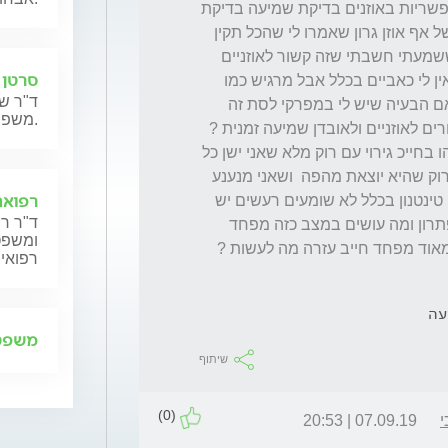
13.6 שהתחיל פתאומי ועשיתי כל הבדיקות האפשריות באוזנים בדיקת שמיעה בדיקת 
טימנופטריה הכל תקיין הייתי אצל 3 4 רופאים של אף אוזן גרון שאמרו לי שהכל תקין 
ואין לי כלום  רציתי לשאול הקליקים והרעשים ששמעתי חשבתי שזה קשור לאוזניים  
סרטן 
ואז עלייתי על הבעיה שזה המפרקי לסת והפה אין לי כאביים בכלל אבל מרגיש כמו 
ד"ר שנ
לחץ במוח ומאחורי האפרסכת של האוזניים האם הבעיה שיש לי במפרקי לסת זה 
משפחותיהם.
מקרין לאוזניים והראש והאם המפרקי לסת קשורים לאוזניים ולאובדן שמיעה זמנית ? 
רצייתי לשאול בנוסף התחיל לי תופעה של משהו בחייכ גירוי עם רוק מלא שאני ישן כל 
הכרית שלי רוק מוגבר  ושאני אוכל יש לי כמות רוק שהיא יוצאת מהפה  ושאני מנענע 
רפואה
את הראש באוזן הבריאה יש כמו רוח כזה אין לי טינטנון בכלל לא שומעים רעשים יש 
ד"ר רן
לזה קשר ללסת והפה אני חייב לשאול יש לזה פתרון ומה עושים במצב כזה מפחד 
ומשפט,
מאוד מפחד חייב עזרה מה לעשות ?
רפואית
עה
משפט 
שיתוף
(0)
י
07.09.19 | 20:53