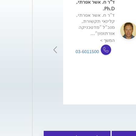
ד"ר ח. אשר אפרתי,
טלי בר משה
קלינאית תקשורת
Ph.D.
MHA ראש החט
ד"ר ח. אשר אפרתי,
האודיולוגית של
קלינאי תקשורת,
מכוני השמיעה...
מנכ"ל "מדטכניקה
אורתופון"...
המשך >
המשך >
-6011500
03-6011500